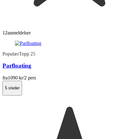
12
anmeldelser
Populær
Topp 25
Parfloating
fra
1090 kr
/2 pers
5 steder