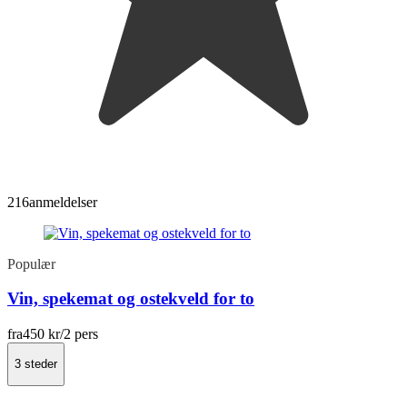
216
anmeldelser
Populær
Vin, spekemat og ostekveld for to
fra
450 kr
/2 pers
3 steder