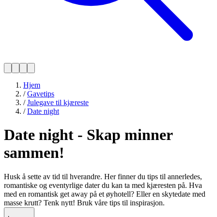
Hjem
/
Gavetips
/
Julegave til kjæreste
/
Date night
Date night - Skap minner
sammen!
Husk å sette av tid til hverandre. Her finner du tips til annerledes,
romantiske og eventyrlige dater du kan ta med kjæresten på. Hva
med en romantisk get away på et øyhotell? Eller en skytedate med
masse krutt? Tenk nytt! Bruk våre tips til inspirasjon.