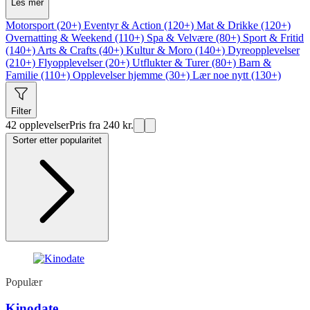
Les mer
Motorsport (20+)
Eventyr & Action (120+)
Mat & Drikke (120+)
Overnatting & Weekend (110+)
Spa & Velvære (80+)
Sport & Fritid
(140+)
Arts & Crafts (40+)
Kultur & Moro (140+)
Dyreopplevelser
(210+)
Flyopplevelser (20+)
Utflukter & Turer (80+)
Barn &
Familie (110+)
Opplevelser hjemme (30+)
Lær noe nytt (130+)
Filter
42 opplevelser
Pris fra 240 kr.
Sorter etter popularitet
Populær
Kinodate