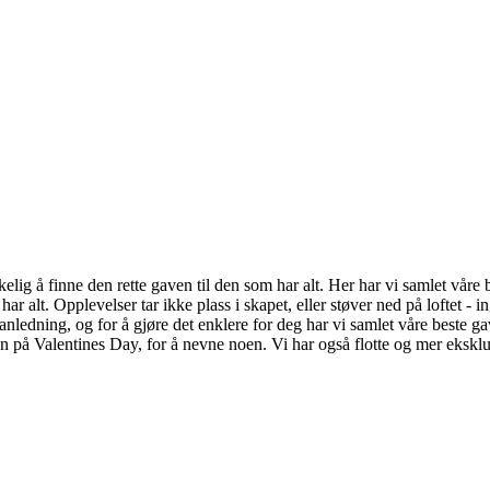
elig å finne den rette gaven til den som har alt. Her har vi samlet våre
 alt. Opplevelser tar ikke plass i skapet, eller støver ned på loftet - i
ledning, og for å gjøre det enklere for deg har vi samlet våre beste gave
på Valentines Day, for å nevne noen. Vi har også flotte og mer eksklus