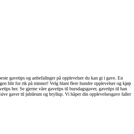
 beste gavetips og anbefalinger på opplevelser du kan gi i gave. En
ngen blir for rik på minner! Velg blant flere hundre opplevelser og kjøp
tips her. Se gjerne våre gavetips til bursdagsgaver, gavetips til han
ive gaver til jubileum og bryllup. Vi håper din opplevelsesgave faller