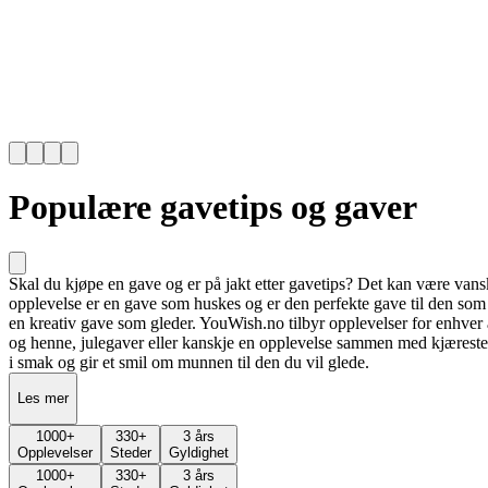
Populære gavetips og gaver
Skal du kjøpe en gave og er på jakt etter gavetips? Det kan være vansk
opplevelse er en gave som huskes og er den perfekte gave til den som har
en kreativ gave som gleder. YouWish.no tilbyr opplevelser for enhver an
og henne, julegaver eller kanskje en opplevelse sammen med kjæresten 
i smak og gir et smil om munnen til den du vil glede.
Les mer
1000
+
330
+
3 års
Opplevelser
Steder
Gyldighet
1000
+
330
+
3 års