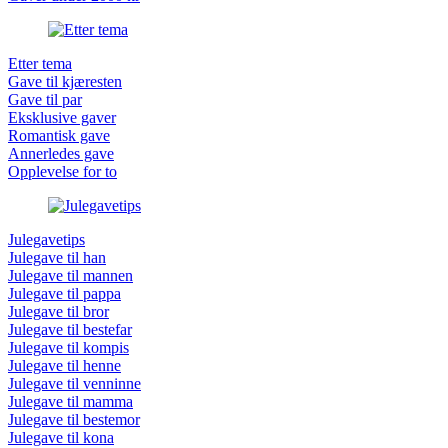
Etter tema
Gave til kjæresten
Gave til par
Eksklusive gaver
Romantisk gave
Annerledes gave
Opplevelse for to
Julegavetips
Julegave til han
Julegave til mannen
Julegave til pappa
Julegave til bror
Julegave til bestefar
Julegave til kompis
Julegave til henne
Julegave til venninne
Julegave til mamma
Julegave til bestemor
Julegave til kona