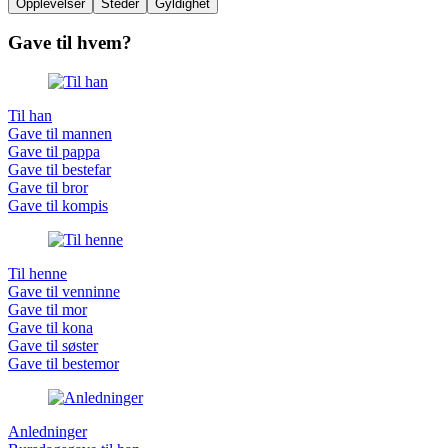
Opplevelser
Steder
Gyldighet
Gave til hvem?
Til han
Gave til mannen
Gave til pappa
Gave til bestefar
Gave til bror
Gave til kompis
Til henne
Gave til venninne
Gave til mor
Gave til kona
Gave til søster
Gave til bestemor
Anledninger