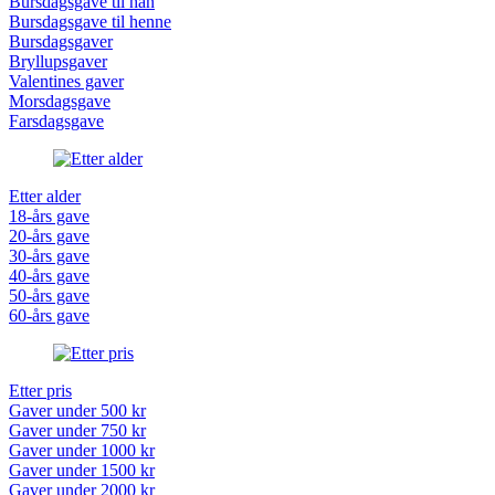
Bursdagsgave til han
Bursdagsgave til henne
Bursdagsgaver
Bryllupsgaver
Valentines gaver
Morsdagsgave
Farsdagsgave
Etter alder
18-års gave
20-års gave
30-års gave
40-års gave
50-års gave
60-års gave
Etter pris
Gaver under 500 kr
Gaver under 750 kr
Gaver under 1000 kr
Gaver under 1500 kr
Gaver under 2000 kr