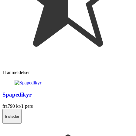
11
anmeldelser
Spapedikyr
fra
790 kr
/1 pers
6 steder