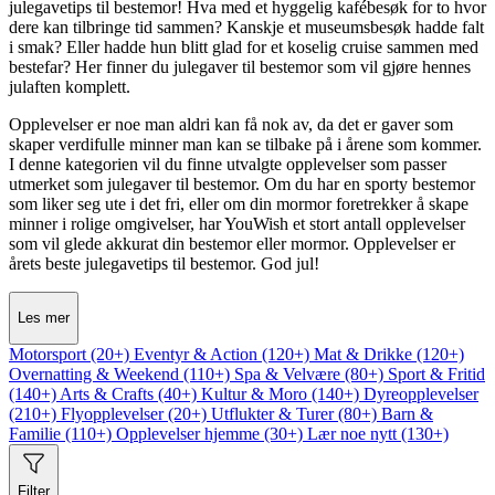
julegavetips til bestemor! Hva med et hyggelig kafébesøk for to hvor
dere kan tilbringe tid sammen? Kanskje et museumsbesøk hadde falt
i smak? Eller hadde hun blitt glad for et koselig cruise sammen med
bestefar? Her finner du julegaver til bestemor som vil gjøre hennes
julaften komplett.
Opplevelser er noe man aldri kan få nok av, da det er gaver som
skaper verdifulle minner man kan se tilbake på i årene som kommer.
I denne kategorien vil du finne utvalgte opplevelser som passer
utmerket som julegaver til bestemor. Om du har en sporty bestemor
som liker seg ute i det fri, eller om din mormor foretrekker å skape
minner i rolige omgivelser, har YouWish et stort antall opplevelser
som vil glede akkurat din bestemor eller mormor. Opplevelser er
årets beste julegavetips til bestemor. God jul!
Les mer
Motorsport (20+)
Eventyr & Action (120+)
Mat & Drikke (120+)
Overnatting & Weekend (110+)
Spa & Velvære (80+)
Sport & Fritid
(140+)
Arts & Crafts (40+)
Kultur & Moro (140+)
Dyreopplevelser
(210+)
Flyopplevelser (20+)
Utflukter & Turer (80+)
Barn &
Familie (110+)
Opplevelser hjemme (30+)
Lær noe nytt (130+)
Filter