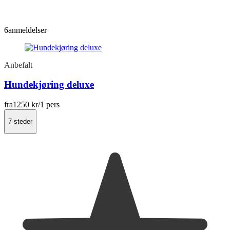
6
anmeldelser
Anbefalt
Hundekjøring deluxe
fra
1250 kr
/1 pers
7 steder