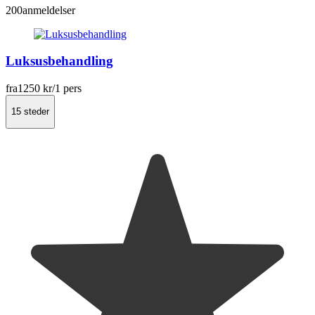
200
anmeldelser
Luksusbehandling
fra
1250 kr
/1 pers
15 steder