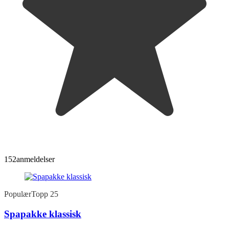
152
anmeldelser
Populær
Topp 25
Spapakke klassisk