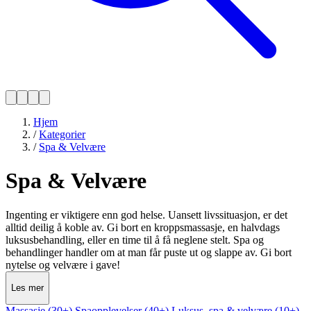
Hjem
/
Kategorier
/
Spa & Velvære
Spa & Velvære
Ingenting er viktigere enn god helse. Uansett livssituasjon, er det
alltid deilig å koble av. Gi bort en kroppsmassasje, en halvdags
luksusbehandling, eller en time til å få neglene stelt. Spa og
behandlinger handler om at man får puste ut og slappe av. Gi bort
nytelse og velvære i gave!
Les mer
Massasje (30+)
Spaopplevelser (40+)
Luksus, spa & velvære (10+)