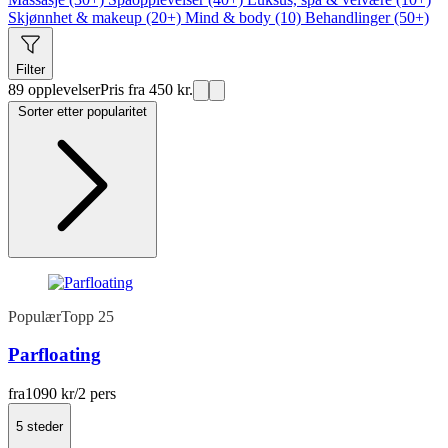
Skjønnhet & makeup (20+)
Mind & body (10)
Behandlinger (50+)
Filter
89 opplevelser
Pris fra 450 kr.
Sorter etter popularitet
Populær
Topp 25
Parfloating
fra
1090 kr
/2 pers
5 steder