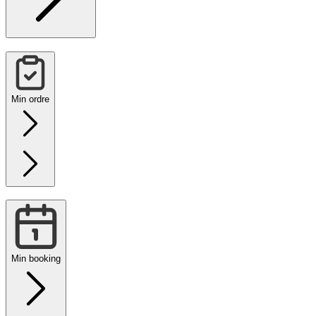
Min ordre
Min booking