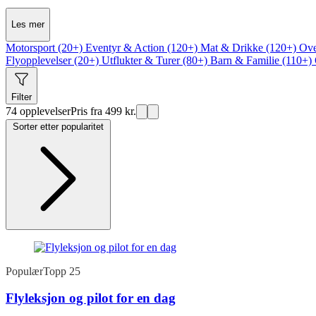
Les mer
Motorsport (20+)
Eventyr & Action (120+)
Mat & Drikke (120+)
Ove
Flyopplevelser (20+)
Utflukter & Turer (80+)
Barn & Familie (110+)
Filter
74 opplevelser
Pris fra 499 kr.
Sorter etter popularitet
Populær
Topp 25
Flyleksjon og pilot for en dag