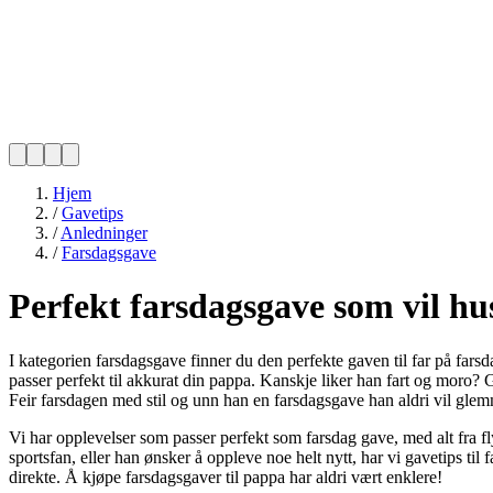
Hjem
/
Gavetips
/
Anledninger
/
Farsdagsgave
Perfekt farsdagsgave som vil hu
I kategorien farsdagsgave finner du den perfekte gaven til far på far
passer perfekt til akkurat din pappa. Kanskje liker han fart og moro? G
Feir farsdagen med stil og unn han en farsdagsgave han aldri vil gle
Vi har opplevelser som passer perfekt som farsdag gave, med alt fra fly
sportsfan, eller han ønsker å oppleve noe helt nytt, har vi gavetips til
direkte. Å kjøpe farsdagsgaver til pappa har aldri vært enklere!