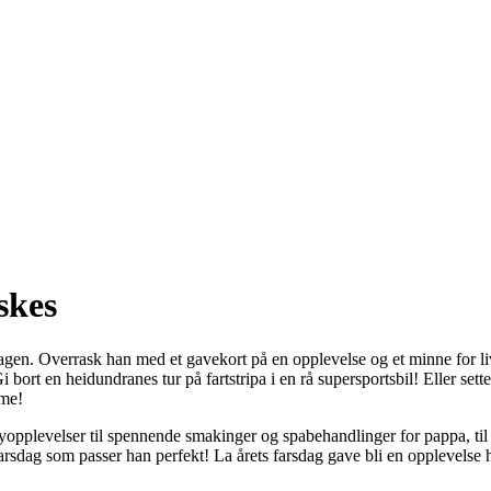
skes
sdagen. Overrask han med et gavekort på en opplevelse og et minne for 
i bort en heidundranes tur på fartstripa i en rå supersportsbil! Eller set
mme!
opplevelser til spennende smakinger og spabehandlinger for pappa, til pr
 farsdag som passer han perfekt! La årets farsdag gave bli en opplevelse h