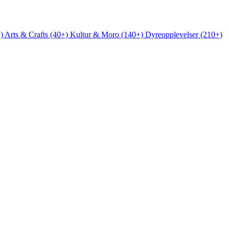
+)
Arts & Crafts (40+)
Kultur & Moro (140+)
Dyreopplevelser (210+)