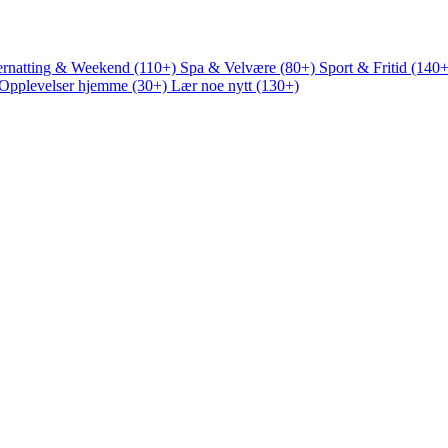
rnatting & Weekend (110+)
Spa & Velvære (80+)
Sport & Fritid (140
Opplevelser hjemme (30+)
Lær noe nytt (130+)