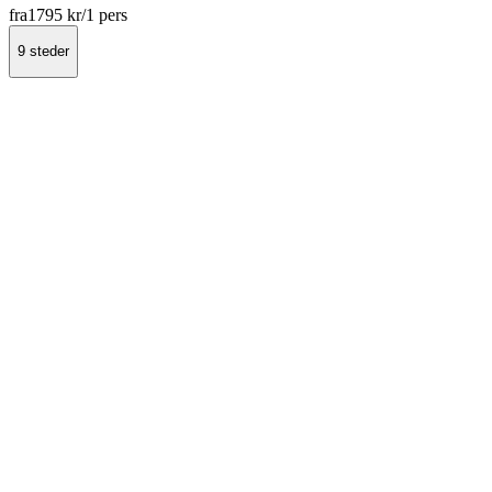
fra
1795 kr
/1 pers
9 steder