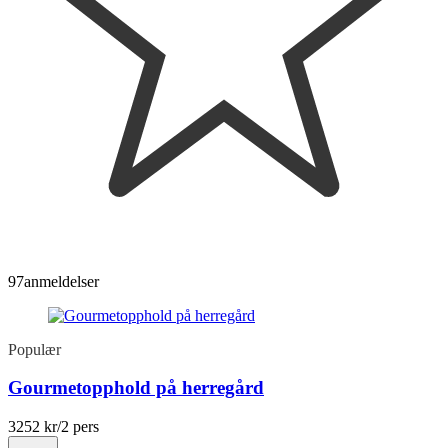
97
anmeldelser
Populær
Gourmetopphold på herregård
3252 kr
/2 pers