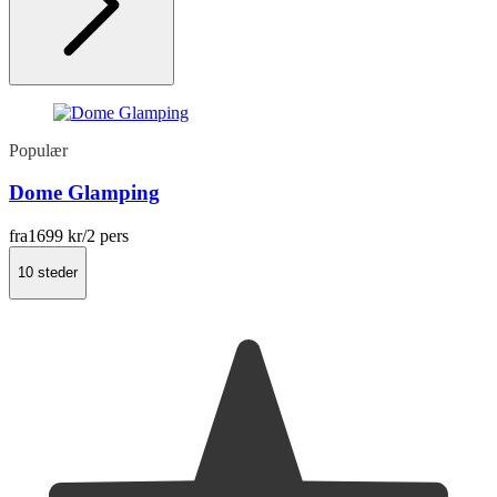
Populær
Dome Glamping
fra
1699 kr
/2 pers
10 steder