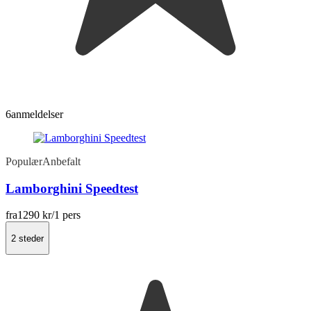
6
anmeldelser
Populær
Anbefalt
Lamborghini Speedtest
fra
1290 kr
/1 pers
2 steder