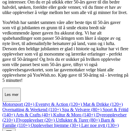
og interesser. Om du er på utkikk etter 50-års gaver til din bedre
halvdel, søsken, foreldre eller gode venner, vil du finne et hav av
ulike opplevelser å velge mellom her som alle vil gi minner for livet.
YouWish har samlet sammen våre aller beste tips til 50-års gaver
som vil gi jubilanten en grunn til å smile ekstra bredt når
vedkommende åpner gaven fra akkurat deg. Vi har alt
spabehandlinger som passer 50-åringen som liker å slappe av og
nyte livet, til adrenalinfylte heisaturer på land, vann og i lufta.
Dersom den heldige jubilanten er glad i historie og kultur har vi flere
opplevelser som vil gi morsomme og lærerike erfaringer - perfekt
gave til 50-åringen! Og hvis du er usikker på hvilken opplevelse
som ville passet best som 50-års gave, tilbyr vi også
opplevelsesgavekortet, som lar gavemottaker velge blant alle
opplevelsene på YouWish.no. Kjøp gave til 50-åring nå - levering på
5 minutter!
Les mer
Motorsport (20+)
Eventyr & Action (120+)
Mat & Drikke (120+)
Overnatting & Weekend (110+)
Spa & Velvære (80+)
Sport & Fritid
(140+)
Arts & Crafts (40+)
Kultur & Moro (140+)
Dyreopplevelser
(210+)
Flyopplevelser (20+)
Utflukter & Turer (80+)
Barn &
Familie (110+)
Opplevelser hjemme (30+)
Lær noe nytt (130+)