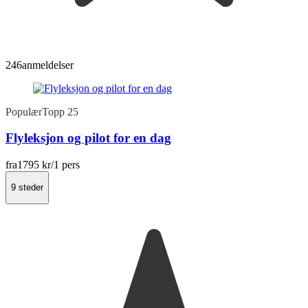
246
anmeldelser
Populær
Topp 25
Flyleksjon og pilot for en dag
fra
1795 kr
/1 pers
9 steder