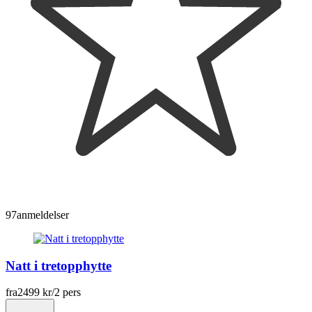
97
anmeldelser
Natt i tretopphytte
fra
2499 kr
/2 pers