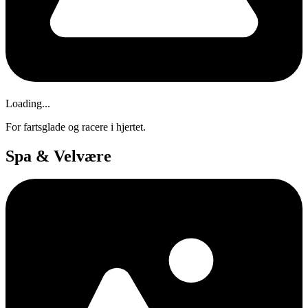
Loading...
For fartsglade og racere i hjertet.
Spa & Velvære