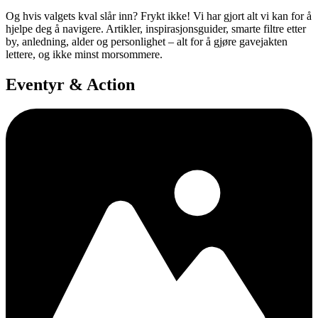
Og hvis valgets kval slår inn? Frykt ikke! Vi har gjort alt vi kan for å
hjelpe deg å navigere. Artikler, inspirasjonsguider, smarte filtre etter
by, anledning, alder og personlighet – alt for å gjøre gavejakten
lettere, og ikke minst morsommere.
Eventyr & Action