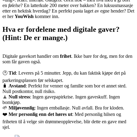
en
følelse
? En latterkule 200 meter over bakken? En luksusmassasje
etter en hektisk hverdag? En perfekt pasta laget av egne hender? Det
er her
YouWish
kommer inn.
Hva er fordelene med digitale gaver?
(Hint: De er mange.)
Digitale gavekort handler om
frihet
. Ikke bare for deg, men for den
som får gaven også.
🕐
Tid
: Leveres på 5 minutter. Jepp, du kan faktisk kjøpe det på
parkeringsplassen før selskapet.
🧳
Avstand
: Perfekt for venner og familie som bor et annet sted.
Null postkontor, null risiko.
🧘
Null stress
: Ingen gavepapirkrise. Ingen gaveskuff. Ingen
bomkjøp.
🌱
Miljøvennlig
: Ingen emballasje. Null avfall. Bra for kloden.
❤️
Mer personlig enn det høres ut
: Med personlig hilsen og
friheten til å velge
sin
drømmeopplevelse, blir dette en gave med
sjel.