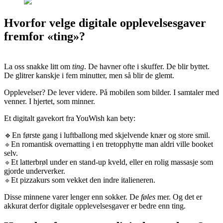
Hvorfor velge digitale opplevelsesgaver
fremfor «ting»?
La oss snakke litt om
ting
. De havner ofte i skuffer. De blir byttet.
De glitrer kanskje i fem minutter, men så blir de glemt.
Opplevelser? De lever videre. På mobilen som bilder. I samtaler med
venner. I hjertet, som minner.
Et digitalt gavekort fra YouWish kan bety:
🔹En første gang i luftballong med skjelvende knær og store smil.
En romantisk overnatting i en tretopphytte man aldri ville booket
🔹
selv.
Et latterbrøl under en stand-up kveld, eller en rolig massasje som
🔹
gjorde underverker.
Et pizzakurs som vekket den indre italieneren.
🔹
Disse minnene varer lenger enn sokker. De
føles
mer. Og det er
akkurat derfor digitale opplevelsesgaver er bedre enn ting.