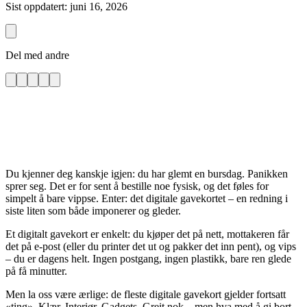
Sist oppdatert: juni 16, 2026
Del med andre
Du kjenner deg kanskje igjen: du har glemt en bursdag. Panikken
sprer seg. Det er for sent å bestille noe fysisk, og det føles for
simpelt å bare vippse. Enter: det digitale gavekortet – en redning i
siste liten som både imponerer og gleder.
Et digitalt gavekort er enkelt: du kjøper det på nett, mottakeren får
det på e-post (eller du printer det ut og pakker det inn pent), og vips
– du er dagens helt. Ingen postgang, ingen plastikk, bare ren glede
på få minutter.
Men la oss være ærlige: de fleste digitale gavekort gjelder fortsatt
«ting». Klær. Interiør. Gadgets. Greit nok – men hva med å gi bort