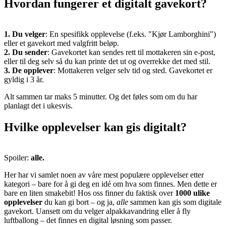
Hvordan fungerer et digitalt gavekort?
1. Du velger
: En spesifikk opplevelse (f.eks. "Kjør Lamborghini")
eller et gavekort med valgfritt beløp.
2. Du sender
: Gavekortet kan sendes rett til mottakeren sin e-post,
eller til deg selv så du kan printe det ut og overrekke det med stil.
3. De opplever
: Mottakeren velger selv tid og sted. Gavekortet er
gyldig i 3 år.
Alt sammen tar maks 5 minutter. Og det føles som om du har
planlagt det i ukesvis.
Hvilke opplevelser kan gis digitalt?
Spoiler:
alle.
Her har vi samlet noen av våre mest populære opplevelser etter
kategori – bare for å gi deg en idé om hva som finnes. Men dette er
bare en liten smakebit! Hos oss finner du faktisk over
1000 ulike
opplevelser
du kan gi bort – og ja,
alle
sammen kan gis som digitale
gavekort. Uansett om du velger alpakkavandring eller å fly
luftballong – det finnes en digital løsning som passer.