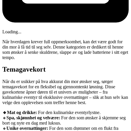
Loading...
Når hverdagen krever full oppmerksomhet, kan det være godt for
din mor å få tid til seg selv. Denne kategorien er dedikert til henne
som ønsker å senke skuldrene, slappe av og lade batteriene i sitt eget
tempo.
Temagavekort
Når du er usikker på hva akkurat din mor ønsker seg, sørger
temagavekort for en fleksibel og gjennomtenkt løsning. Disse
gavekortene åpner døren til et univers av muligheter – fra
kulinariske eventyr til eksklusive overnattinger – slik at hun selv kan
velge den opplevelsen som treffer henne best.
🔹Mat og drikke:
For den kulinariske eventyrlystne.
Spa, skjønnhet og velvære:
For den som ønsker å skjemme seg
🔹
bort og nyte en dag med luksus.
Unike overnattinger:
For den som drømmer om en flukt fra
🔹