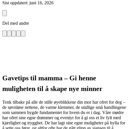
Sist oppdatert: juni 16, 2026
Del med andre
Gavetips til mamma – Gi henne
muligheten til å skape nye minner
Tenk tilbake på alle de stille øyeblikkene din mor har ofret for deg –
de søvnløse nettene, de varme klemmer, de utallige små handlingene
som sammen bygde fundamentet for hvem du er i dag. Våre mødre
har ofret sine egne drømmer og eventyr for å gi oss et liv fylt med
kjærlighet og trygghet. De har lagt sine egne muligheter på hylla for
å sette oss først, og altfor ofte har de gått glipp av sjansen til å