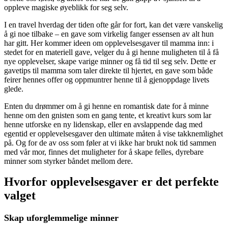
oppleve magiske øyeblikk for seg selv.
I en travel hverdag der tiden ofte går for fort, kan det være vanskelig
å gi noe tilbake – en gave som virkelig fanger essensen av alt hun
har gitt. Her kommer ideen om opplevelsesgaver til mamma inn: i
stedet for en materiell gave, velger du å gi henne muligheten til å få
nye opplevelser, skape varige minner og få tid til seg selv. Dette er
gavetips til mamma som taler direkte til hjertet, en gave som både
feirer hennes offer og oppmuntrer henne til å gjenoppdage livets
glede.
Enten du drømmer om å gi henne en romantisk date for å minne
henne om den gnisten som en gang tente, et kreativt kurs som lar
henne utforske en ny lidenskap, eller en avslappende dag med
egentid er opplevelsesgaver den ultimate måten å vise takknemlighet
på. Og for de av oss som føler at vi ikke har brukt nok tid sammen
med vår mor, finnes det muligheter for å skape felles, dyrebare
minner som styrker båndet mellom dere.
Hvorfor opplevelsesgaver er det perfekte
valget
Skap uforglemmelige minner