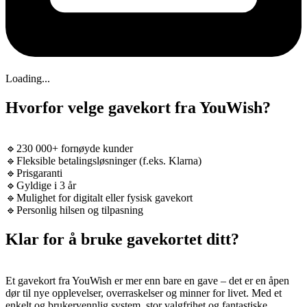
Loading...
Hvorfor velge gavekort fra YouWish?
🔹230 000+ fornøyde kunder
🔹Fleksible betalingsløsninger (f.eks. Klarna)
🔹Prisgaranti
🔹Gyldige i 3 år
🔹Mulighet for digitalt eller fysisk gavekort
🔹Personlig hilsen og tilpasning
Klar for å bruke gavekortet ditt?
Et gavekort fra YouWish er mer enn bare en gave – det er en åpen
dør til nye opplevelser, overraskelser og minner for livet. Med et
enkelt og brukervennlig system, stor valgfrihet og fantastiske