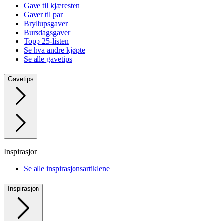
Gave til kjæresten
Gaver til par
Bryllupsgaver
Bursdagsgaver
Topp 25-listen
Se hva andre kjøpte
Se alle gavetips
Gavetips
Inspirasjon
Se alle inspirasjonsartiklene
Inspirasjon