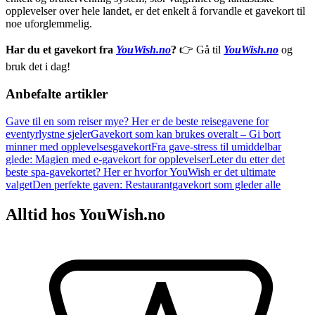
opplevelser over hele landet, er det enkelt å forvandle et gavekort til
noe uforglemmelig.
Har du et gavekort fra
YouWish.no
?
👉 Gå til
YouWish.no
og
bruk det i dag!
Anbefalte artikler
Gave til en som reiser mye? Her er de beste reisegavene for
eventyrlystne sjeler
Gavekort som kan brukes overalt – Gi bort
minner med opplevelsesgavekort
Fra gave-stress til umiddelbar
glede: Magien med e-gavekort for opplevelser
Leter du etter det
beste spa-gavekortet? Her er hvorfor YouWish er det ultimate
valget
Den perfekte gaven: Restaurantgavekort som gleder alle
Alltid hos YouWish.no