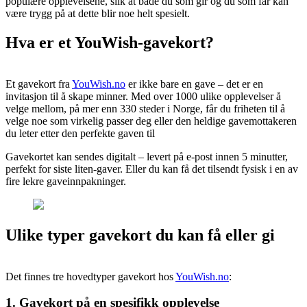
populære opplevelsene, slik at både du som gir og du som får kan
være trygg på at dette blir noe helt spesielt.
Hva er et YouWish-gavekort?
Et gavekort fra
YouWish.no
er ikke bare en gave – det er en
invitasjon til å skape minner. Med over 1000 ulike opplevelser å
velge mellom, på mer enn 330 steder i Norge, får du friheten til å
velge noe som virkelig passer deg eller den heldige gavemottakeren
du leter etter den perfekte gaven til
Gavekortet kan sendes digitalt – levert på e-post innen 5 minutter,
perfekt for siste liten-gaver. Eller du kan få det tilsendt fysisk i en av
fire lekre gaveinnpakninger.
Ulike typer gavekort du kan få eller gi
Det finnes tre hovedtyper gavekort hos
YouWish.no
:
1. Gavekort på en spesifikk opplevelse