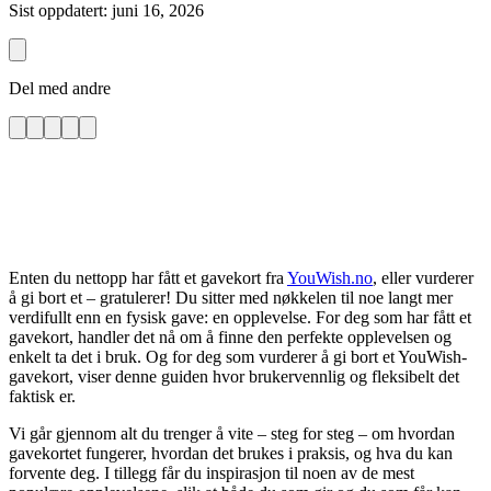
Sist oppdatert: juni 16, 2026
Del med andre
Enten du nettopp har fått et gavekort fra
YouWish.no
, eller vurderer
å gi bort et – gratulerer! Du sitter med nøkkelen til noe langt mer
verdifullt enn en fysisk gave: en opplevelse. For deg som har fått et
gavekort, handler det nå om å finne den perfekte opplevelsen og
enkelt ta det i bruk. Og for deg som vurderer å gi bort et YouWish-
gavekort, viser denne guiden hvor brukervennlig og fleksibelt det
faktisk er.
Vi går gjennom alt du trenger å vite – steg for steg – om hvordan
gavekortet fungerer, hvordan det brukes i praksis, og hva du kan
forvente deg. I tillegg får du inspirasjon til noen av de mest