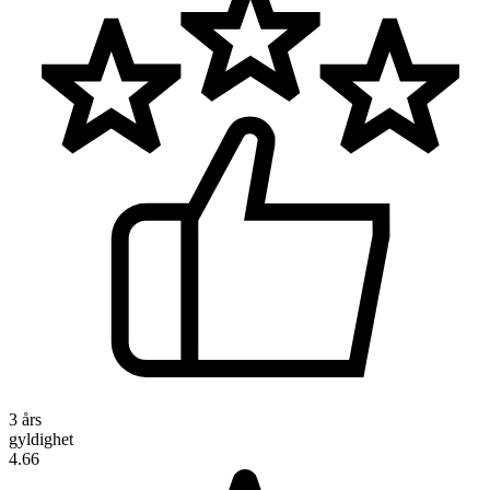
3 års
gyldighet
4.66