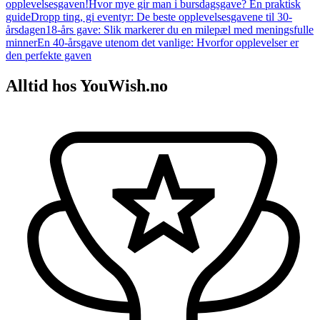
opplevelsesgaven!
Hvor mye gir man i bursdagsgave? En praktisk
guide
Dropp ting, gi eventyr: De beste opplevelsesgavene til 30-
årsdagen
18-års gave: Slik markerer du en milepæl med meningsfulle
minner
En 40-årsgave utenom det vanlige: Hvorfor opplevelser er
den perfekte gaven
Alltid hos YouWish.no