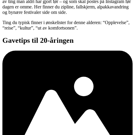
av ting man aldri har gjort før – og som skal postes på Instagram før
dagen er omme. Her finner du zipline, fallskjerm, alpakkavandring
og bynære festivaler side om side.
Ting du typisk finner i ønskelister for denne alderen: “Opplevelse”,
“reise”, “kultur”, “ut av komfortsonen”.
Gavetips til 20-åringen