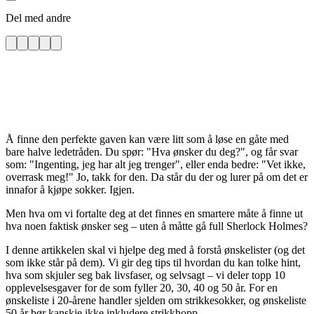
Del med andre
Å finne den perfekte gaven kan være litt som å løse en gåte med
bare halve ledetråden. Du spør: "Hva ønsker du deg?", og får svar
som: "Ingenting, jeg har alt jeg trenger", eller enda bedre: "Vet ikke,
overrask meg!" Jo, takk for den. Da står du der og lurer på om det er
innafor å kjøpe sokker. Igjen.
Men hva om vi fortalte deg at det finnes en smartere måte å finne ut
hva noen faktisk ønsker seg – uten å måtte gå full Sherlock Holmes?
I denne artikkelen skal vi hjelpe deg med å forstå ønskelister (og det
som ikke står på dem). Vi gir deg tips til hvordan du kan tolke hint,
hva som skjuler seg bak livsfaser, og selvsagt – vi deler topp 10
opplevelsesgaver for de som fyller 20, 30, 40 og 50 år. For en
ønskeliste i 20-årene handler sjelden om strikkesokker, og ønskeliste
50 år bør kanskje ikke inkludere strikkhopp.