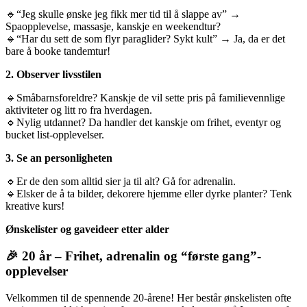
🔹“Jeg skulle ønske jeg fikk mer tid til å slappe av” →
Spaopplevelse, massasje, kanskje en weekendtur?
🔹“Har du sett de som flyr paraglider? Sykt kult” → Ja, da er det
bare å booke tandemtur!
2. Observer livsstilen
🔹Småbarnsforeldre? Kanskje de vil sette pris på familievennlige
aktiviteter og litt ro fra hverdagen.
🔹Nylig utdannet? Da handler det kanskje om frihet, eventyr og
bucket list-opplevelser.
3. Se an personligheten
🔹Er de den som alltid sier ja til alt? Gå for adrenalin.
🔹Elsker de å ta bilder, dekorere hjemme eller dyrke planter? Tenk
kreative kurs!
Ønskelister og gaveideer etter alder
🎉 20 år – Frihet, adrenalin og “første gang”-
opplevelser
Velkommen til de spennende 20-årene! Her består ønskelisten ofte