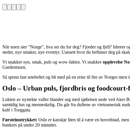
Når noen sier "Norge", hva ser du for deg? Fjorder og fjell? Isbreer og
steder, nye smaker, nye eventyr. Uansett hvor du befinner deg på skala
Vi snakker syn, smak, puls og wow-faktor. Vi snakker
opplevelse No
Gardermoen.
Så spenn fast setebeltet og bli med på en reise til fire av Norges mest
Oslo – Urban puls, fjordbris og foodcourt-f
Lukten av nystekte vafler blander seg med sjøbrisen nede ved Aker Br
samtidig lun og menneskelig. Du går fra duftene av vietnamesisk nudels
kafé i Torggata.
Førsteinntrykket:
Oslo er kanskje liten til å være en hovedstad, men d
bunkers på under 20 minutter.