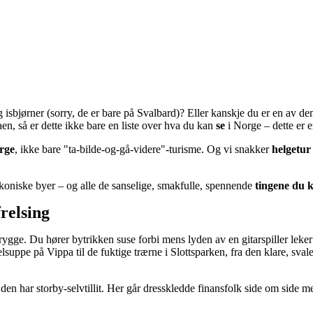
 isbjørner (sorry, de er bare på Svalbard)? Eller kanskje du er en av dem
en, så er dette ikke bare en liste over hva du kan
se
i Norge – dette er 
rge
, ikke bare "ta-bilde-og-gå-videre"-turisme. Og vi snakker
helgetur
 ikoniske byer – og alle de sanselige, smakfulle, spennende
tingene du 
relsing
ygge. Du hører bytrikken suse forbi mens lyden av en gitarspiller leke
uppe på Vippa til de fuktige trærne i Slottsparken, fra den klare, sval
en har storby-selvtillit. Her går dresskledde finansfolk side om side med