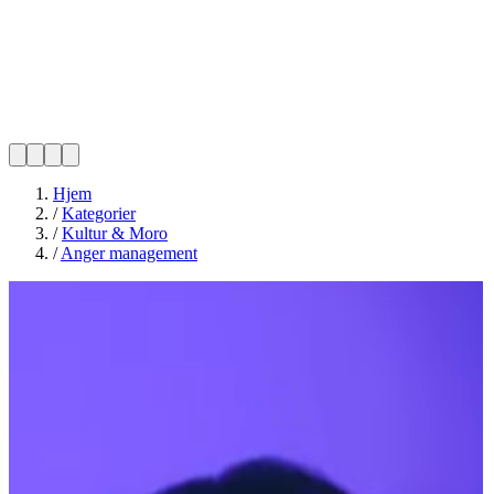
Hjem
/
Kategorier
/
Kultur & Moro
/
Anger management