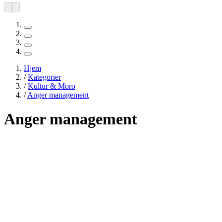
Hjem
/
Kategorier
/
Kultur & Moro
/
Anger management
Anger management