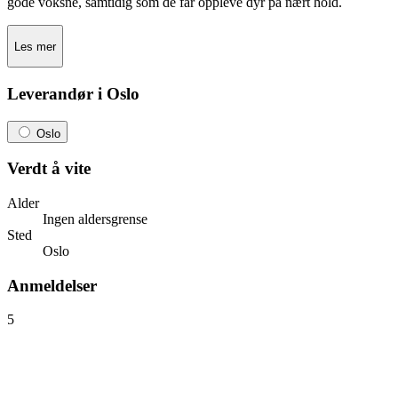
gode voksne, samtidig som de får oppleve dyr på nært hold.
Les mer
Leverandør i Oslo
Oslo
Verdt å vite
Alder
Ingen aldersgrense
Sted
Oslo
Anmeldelser
5