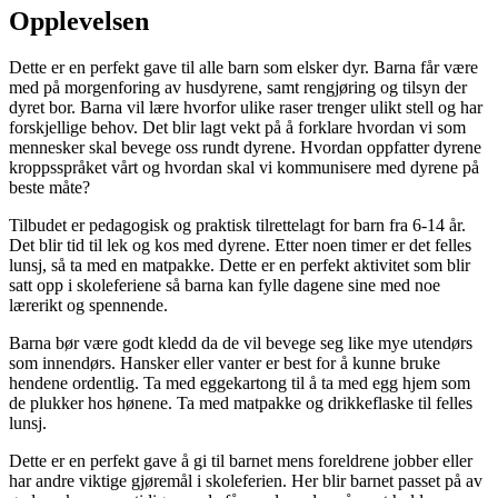
Opplevelsen
Dette er en perfekt gave til alle barn som elsker dyr. Barna får være
med på morgenforing av husdyrene, samt rengjøring og tilsyn der
dyret bor. Barna vil lære hvorfor ulike raser trenger ulikt stell og har
forskjellige behov. Det blir lagt vekt på å forklare hvordan vi som
mennesker skal bevege oss rundt dyrene. Hvordan oppfatter dyrene
kroppsspråket vårt og hvordan skal vi kommunisere med dyrene på
beste måte?
Tilbudet er pedagogisk og praktisk tilrettelagt for barn fra 6-14 år.
Det blir tid til lek og kos med dyrene. Etter noen timer er det felles
lunsj, så ta med en matpakke. Dette er en perfekt aktivitet som blir
satt opp i skoleferiene så barna kan fylle dagene sine med noe
lærerikt og spennende.
Barna bør være godt kledd da de vil bevege seg like mye utendørs
som innendørs. Hansker eller vanter er best for å kunne bruke
hendene ordentlig. Ta med eggekartong til å ta med egg hjem som
de plukker hos hønene. Ta med matpakke og drikkeflaske til felles
lunsj.
Dette er en perfekt gave å gi til barnet mens foreldrene jobber eller
har andre viktige gjøremål i skoleferien. Her blir barnet passet på av