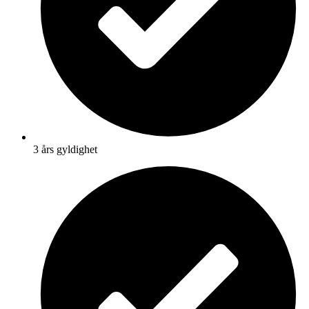
3 års gyldighet