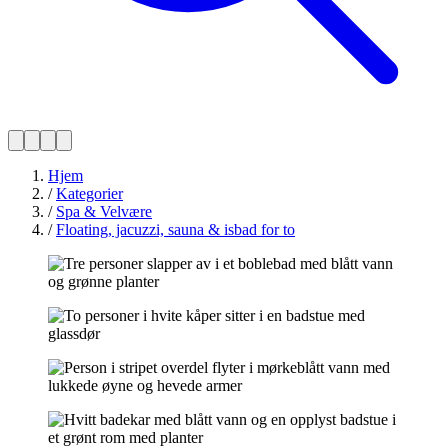
Hjem
/
Kategorier
/
Spa & Velvære
/
Floating, jacuzzi, sauna & isbad for to