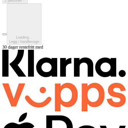
2 personer
Loading...
Legg i handlevogn
30 dager rentefritt med