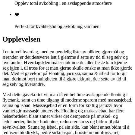
Opplev total avkobling i en avslappende atmosfære
❤️
Perfekt for kvalitetstid og avkobling sammen
Opplevelsen
I en travel hverdag, med en uendelig liste av plikter, gjøremål og
ærender, er det dessverre lett å glemme å sette av tid til seg selv og
hverandre. Hverdagsklemma er nok noe de aller fleste kan kjenne
seg igjen i, til tross for at man gjerne skulle ønske at man ikke gjorde
det. Med et gavekort på Floating, jacuzzi, sauna & isbad for to gir
man derimot bort muligheten til å gjøre akkurat det: sette av tid til
seg selv og hverandre.
Med dette gavekortet vil man få en hel time avslappende floating i
flytetank, samt en time tilgang til moderne sparom med massasjebad,
sauna og isbad. Massasjebad er en form for kraftig jacuzzi hvor
vannet gir massasje underveis. Floating og massasjebad har flere
helsefordeler, blant annet virker det dempende på muskel- og
leddsmerter, lindrer hodepine, reduserer stress og bidrar til økt
søvnkvalitet. Sauna og isbad, på sin side, kan blant annet bidra til å
redusere blodtrykk, bedre sirkulasjon, booste immunforsvaret,