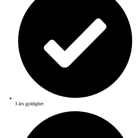
3 års gyldighet