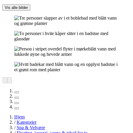
Vis alle bilder
Hjem
/
Kategorier
/
Spa & Velvære
/
Floating, jacuzzi, sauna & isbad for to