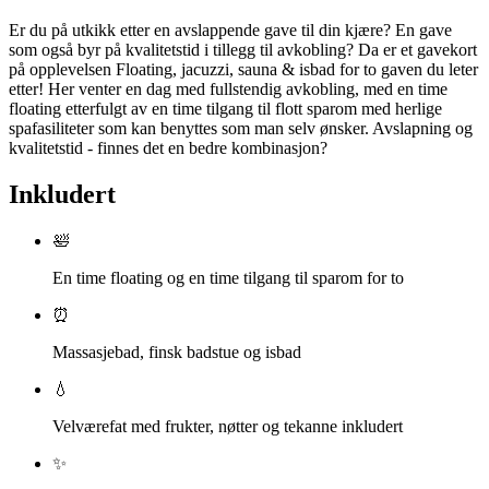
Er du på utkikk etter en avslappende gave til din kjære? En gave
som også byr på kvalitetstid i tillegg til avkobling? Da er et gavekort
på opplevelsen Floating, jacuzzi, sauna & isbad for to gaven du leter
etter! Her venter en dag med fullstendig avkobling, med en time
floating etterfulgt av en time tilgang til flott sparom med herlige
spafasiliteter som kan benyttes som man selv ønsker. Avslapning og
kvalitetstid - finnes det en bedre kombinasjon?
Inkludert
🛀
En time floating og en time tilgang til sparom for to
⏰
Massasjebad, finsk badstue og isbad
💧
Velværefat med frukter, nøtter og tekanne inkludert
✨