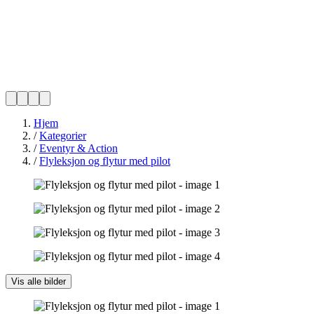
Hjem
/
Kategorier
/
Eventyr & Action
/
Flyleksjon og flytur med pilot
Vis alle bilder