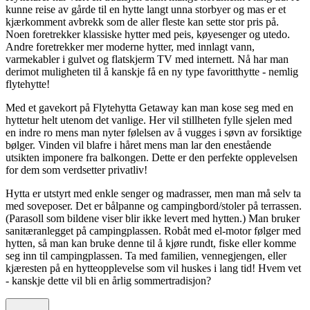
kunne reise av gårde til en hytte langt unna storbyer og mas er et
kjærkomment avbrekk som de aller fleste kan sette stor pris på.
Noen foretrekker klassiske hytter med peis, køyesenger og utedo.
Andre foretrekker mer moderne hytter, med innlagt vann,
varmekabler i gulvet og flatskjerm TV med internett. Nå har man
derimot muligheten til å kanskje få en ny type favoritthytte - nemlig
flytehytte!
Med et gavekort på Flytehytta Getaway kan man kose seg med en
hyttetur helt utenom det vanlige. Her vil stillheten fylle sjelen med
en indre ro mens man nyter følelsen av å vugges i søvn av forsiktige
bølger. Vinden vil blafre i håret mens man lar den enestående
utsikten imponere fra balkongen. Dette er den perfekte opplevelsen
for dem som verdsetter privatliv!
Hytta er utstyrt med enkle senger og madrasser, men man må selv ta
med soveposer. Det er bålpanne og campingbord/stoler på terrassen.
(Parasoll som bildene viser blir ikke levert med hytten.) Man bruker
sanitæranlegget på campingplassen. Robåt med el-motor følger med
hytten, så man kan bruke denne til å kjøre rundt, fiske eller komme
seg inn til campingplassen. Ta med familien, vennegjengen, eller
kjæresten på en hytteopplevelse som vil huskes i lang tid! Hvem vet
- kanskje dette vil bli en årlig sommertradisjon?