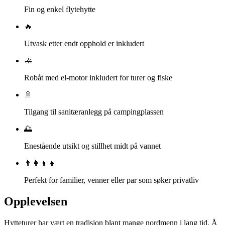
Fin og enkel flytehytte
🔥
Utvask etter endt opphold er inkludert
🚣
Robåt med el-motor inkludert for turer og fiske
🚿
Tilgang til sanitæranlegg på campingplassen
🌅
Enestående utsikt og stillhet midt på vannet
👨‍👩‍👧‍👦
Perfekt for familier, venner eller par som søker privatliv
Opplevelsen
Hytteturer har vært en tradisjon blant mange nordmenn i lang tid. Å