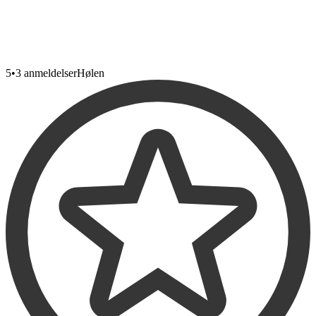
5
•
3 anmeldelser
Hølen