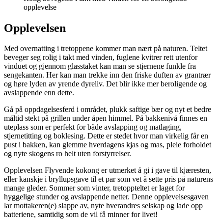
opplevelse
Opplevelsen
Med overnatting i tretoppene kommer man nært på naturen. Teltet
beveger seg rolig i takt med vinden, fuglene kvitrer rett utenfor
vinduet og gjennom glasstaket kan man se stjernene funkle fra
sengekanten. Her kan man trekke inn den friske duften av grantrær
og høre lyden av yrende dyreliv. Det blir ikke mer beroligende og
avslappende enn dette.
Gå på oppdagelsesferd i området, plukk saftige bær og nyt et bedre
måltid stekt på grillen under åpen himmel. På bakkenivå finnes en
uteplass som er perfekt for både avslapping og matlaging,
stjernetitting og boklesing. Dette er stedet hvor man virkelig får en
pust i bakken, kan glemme hverdagens kjas og mas, pleie forholdet
og nyte skogens ro helt uten forstyrrelser.
Opplevelsen Flyvende kokong er utmerket å gi i gave til kjæresten,
eller kanskje i bryllupsgave til et par som vet å sette pris på naturens
mange gleder. Sommer som vinter, tretoppteltet er laget for
hyggelige stunder og avslappende netter. Denne opplevelsesgaven
lar mottakeren(e) slappe av, nyte hverandres selskap og lade opp
batteriene, samtidig som de vil få minner for livet!