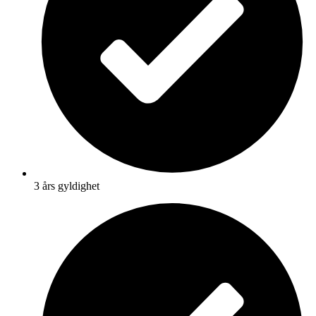
3 års gyldighet