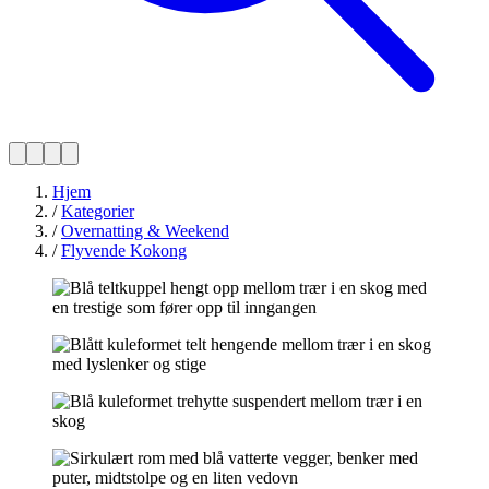
Hjem
/
Kategorier
/
Overnatting & Weekend
/
Flyvende Kokong