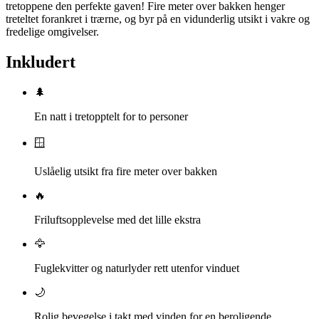
tretoppene den perfekte gaven! Fire meter over bakken henger
treteltet forankret i trærne, og byr på en vidunderlig utsikt i vakre og
fredelige omgivelser.
Inkludert
🌲
En natt i tretopptelt for to personer
🪟
Uslåelig utsikt fra fire meter over bakken
🔥
Friluftsopplevelse med det lille ekstra
🦅
Fuglekvitter og naturlyder rett utenfor vinduet
🌙
Rolig bevegelse i takt med vinden for en beroligende