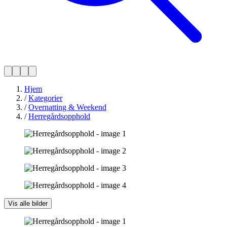
Hjem
/
Kategorier
/
Overnatting & Weekend
/
Herregårdsopphold
Vis alle bilder