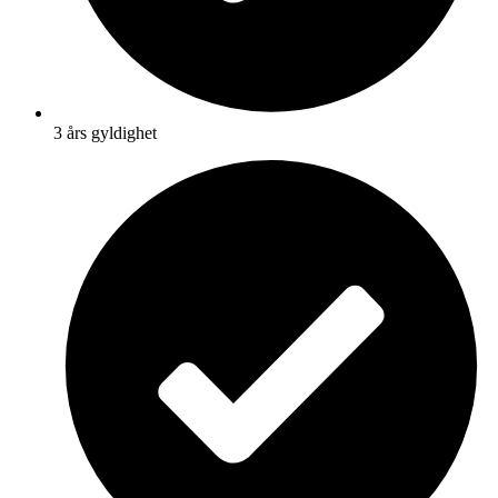
3 års gyldighet