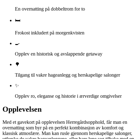
En overnatting på dobbeltrom for to
🛏️
Frokost inkludert på morgenkvisten
🍳
Opplev en historisk og avslappende getaway
🌳
Tilgang til vakre hageanlegg og herskapelige salonger
✨
Opplev ro, eleganse og historie i ærverdige omgivelser
Opplevelsen
Med et gavekort på opplevelsen Herregårdsopphold, får man en
overnatting som byr på en perfekt kombinasjon av komfort og
klassisk atmosfære. Man kan rusle gjennom herskapelige salonger,
utforske de vakre hageanleggene, eller bare lene seg tilbake med en