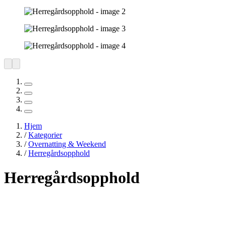
Hjem
/
Kategorier
/
Overnatting & Weekend
/
Herregårdsopphold
Herregårdsopphold