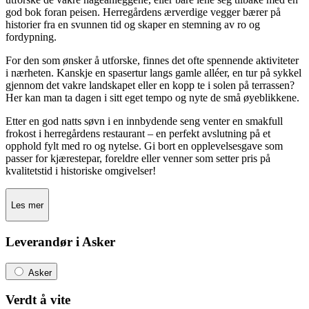
god bok foran peisen. Herregårdens ærverdige vegger bærer på
historier fra en svunnen tid og skaper en stemning av ro og
fordypning.
For den som ønsker å utforske, finnes det ofte spennende aktiviteter
i nærheten. Kanskje en spasertur langs gamle alléer, en tur på sykkel
gjennom det vakre landskapet eller en kopp te i solen på terrassen?
Her kan man ta dagen i sitt eget tempo og nyte de små øyeblikkene.
Etter en god natts søvn i en innbydende seng venter en smakfull
frokost i herregårdens restaurant – en perfekt avslutning på et
opphold fylt med ro og nytelse. Gi bort en opplevelsesgave som
passer for kjærestepar, foreldre eller venner som setter pris på
kvalitetstid i historiske omgivelser!
Les mer
Leverandør i Asker
Asker
Verdt å vite