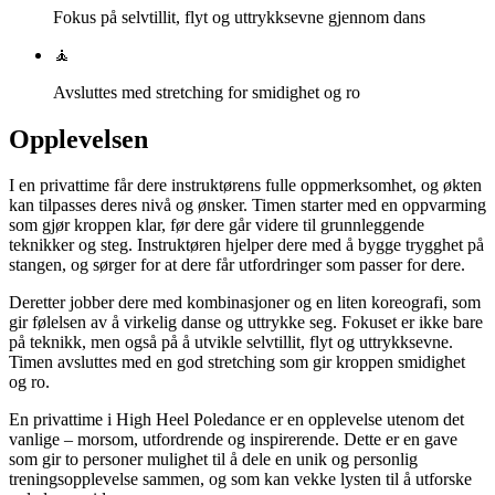
Fokus på selvtillit, flyt og uttrykksevne gjennom dans
🧘
Avsluttes med stretching for smidighet og ro
Opplevelsen
I en privattime får dere instruktørens fulle oppmerksomhet, og økten
kan tilpasses deres nivå og ønsker. Timen starter med en oppvarming
som gjør kroppen klar, før dere går videre til grunnleggende
teknikker og steg. Instruktøren hjelper dere med å bygge trygghet på
stangen, og sørger for at dere får utfordringer som passer for dere.
Deretter jobber dere med kombinasjoner og en liten koreografi, som
gir følelsen av å virkelig danse og uttrykke seg. Fokuset er ikke bare
på teknikk, men også på å utvikle selvtillit, flyt og uttrykksevne.
Timen avsluttes med en god stretching som gir kroppen smidighet
og ro.
En privattime i High Heel Poledance er en opplevelse utenom det
vanlige – morsom, utfordrende og inspirerende. Dette er en gave
som gir to personer mulighet til å dele en unik og personlig
treningsopplevelse sammen, og som kan vekke lysten til å utforske