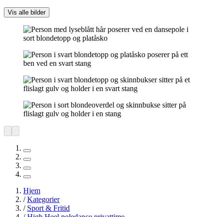
Vis alle bilder
Hjem
/
Kategorier
/
Sport & Fritid
/
High Heel poledance privattime