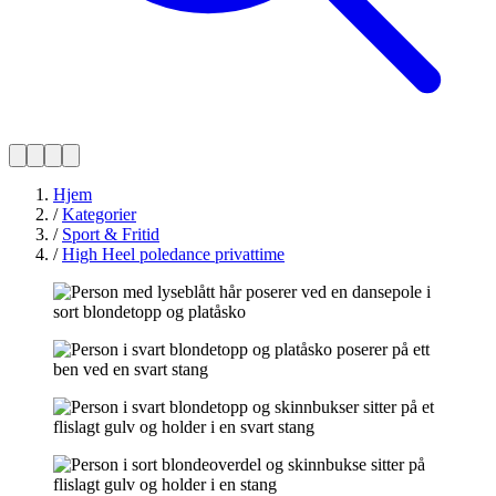
Hjem
/
Kategorier
/
Sport & Fritid
/
High Heel poledance privattime