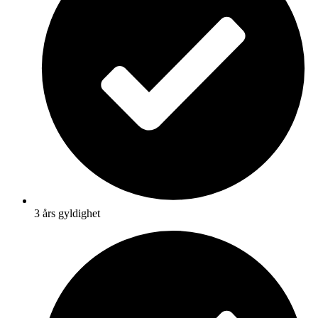
3 års gyldighet