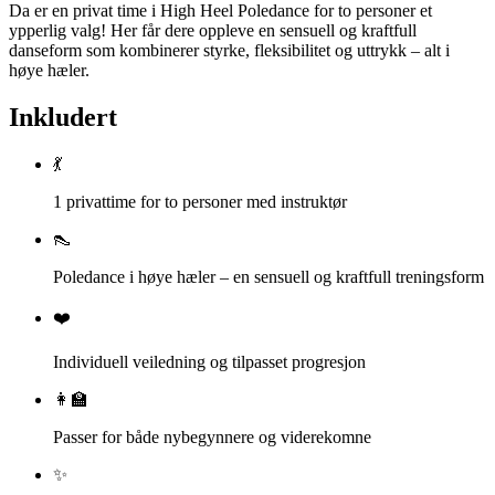
Da er en privat time i High Heel Poledance for to personer et
ypperlig valg! Her får dere oppleve en sensuell og kraftfull
danseform som kombinerer styrke, fleksibilitet og uttrykk – alt i
høye hæler.
Inkludert
💃
1 privattime for to personer med instruktør
👠
Poledance i høye hæler – en sensuell og kraftfull treningsform
❤️
Individuell veiledning og tilpasset progresjon
👩‍🏫
Passer for både nybegynnere og viderekomne
✨