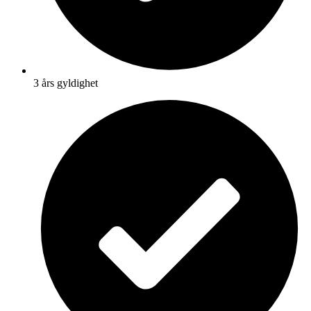
3 års gyldighet