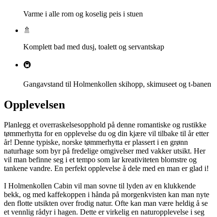
Varme i alle rom og koselig peis i stuen
🚿
Komplett bad med dusj, toalett og servantskap
🚇
Gangavstand til Holmenkollen skihopp, skimuseet og t-banen
Opplevelsen
Planlegg et overraskelsesopphold på denne romantiske og rustikke
tømmerhytta for en opplevelse du og din kjære vil tilbake til år etter
år! Denne typiske, norske tømmerhytta er plassert i en grønn
naturhage som byr på fredelige omgivelser med vakker utsikt. Her
vil man befinne seg i et tempo som lar kreativiteten blomstre og
tankene vandre. En perfekt opplevelse å dele med en man er glad i!
I Holmenkollen Cabin vil man sovne til lyden av en klukkende
bekk, og med kaffekoppen i hånda på morgenkvisten kan man nyte
den flotte utsikten over frodig natur. Ofte kan man være heldig å se
et vennlig rådyr i hagen. Dette er virkelig en naturopplevelse i seg