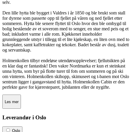
selv.
Den lille hytta ble bygget i Valdres i år 1850 og ble brukt som stall
for dyrene som passerte opp til fjellet på våren og ned fjellet etter
sommeren. Hytta ble senere flyttet til Oslo hvor den ble ombygd til
bolig bestående av et soverom med to senger, en stue med peis og et
bad; inkludert varme i alle rom. Kjøkkenet inneholder
grunnleggende utstyr i tillegg til et lite kjøleskap, en liten ovn med to
kokeplater, samt kaffetrakter og tekoker. Badet består av dusj, toalett
og servantskap.
Holmenkollen tilbyr endeløse utendørsopplevelser; fjellutsikten på
en klar dag er fantastisk! Den vakre Nordmarka er kun et steinkast
unna hytta, som byr på flotte turer til fots om sommeren og på ski
om vinteren. Holmenkollen skihopp, skimuseet og t-banen mot Oslo
sentrum ligger i gangavstand til hytta. Holmenkollen Cabin er den
perfekte gave for kjæresteparet, jubilanten eller de nygifte.
Les mer
Leverandør i Oslo
Oslo