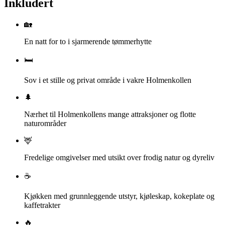
Inkludert
🏡
En natt for to i sjarmerende tømmerhytte
🛏️
Sov i et stille og privat område i vakre Holmenkollen
🌲
Nærhet til Holmenkollens mange attraksjoner og flotte
naturområder
🦌
Fredelige omgivelser med utsikt over frodig natur og dyreliv
☕
Kjøkken med grunnleggende utstyr, kjøleskap, kokeplate og
kaffetrakter
🔥