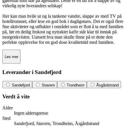
gjøremål som står på agendaen. Dette er en tid for å slappe av og
virkelig nyte hverandres selskap!
Her kan man hvile ut og la tankene vandre, slappe av med TV på
hotellrommet, eller lese en god bok i dagligstuen. Det er også flere
fine aktiviteter og utflukter i området som er flott å ta med familien
på, før en deilig frokost og nytraktet kaffe står klar til inntak på
morgenkvisten. Uansett hva man skulle finne på er dette den
perfekte opplevelse for en god dose kvalitetstid med familien.
Les mer
Leverandør i Sandefjord
Sandefjord
Stavern
Trondheim
Åsgårdstrand
Verdt å vite
Alder
Ingen aldersgrense
Sted
Sandefjord, Stavern, Trondheim, Åsgårdstrand