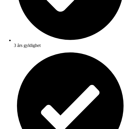
3 års gyldighet