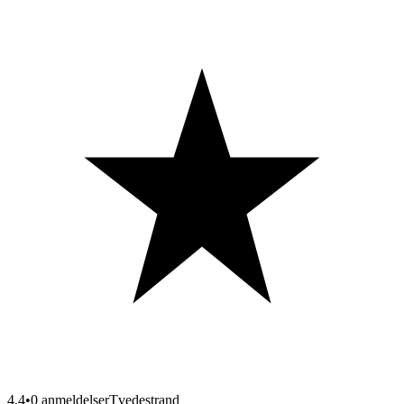
4.4
•
0 anmeldelser
Tvedestrand