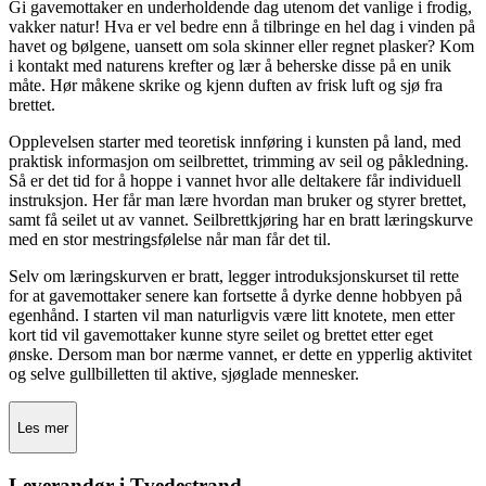
Gi gavemottaker en underholdende dag utenom det vanlige i frodig,
vakker natur! Hva er vel bedre enn å tilbringe en hel dag i vinden på
havet og bølgene, uansett om sola skinner eller regnet plasker? Kom
i kontakt med naturens krefter og lær å beherske disse på en unik
måte. Hør måkene skrike og kjenn duften av frisk luft og sjø fra
brettet.
Opplevelsen starter med teoretisk innføring i kunsten på land, med
praktisk informasjon om seilbrettet, trimming av seil og påkledning.
Så er det tid for å hoppe i vannet hvor alle deltakere får individuell
instruksjon. Her får man lære hvordan man bruker og styrer brettet,
samt få seilet ut av vannet. Seilbrettkjøring har en bratt læringskurve
med en stor mestringsfølelse når man får det til.
Selv om læringskurven er bratt, legger introduksjonskurset til rette
for at gavemottaker senere kan fortsette å dyrke denne hobbyen på
egenhånd. I starten vil man naturligvis være litt knotete, men etter
kort tid vil gavemottaker kunne styre seilet og brettet etter eget
ønske. Dersom man bor nærme vannet, er dette en ypperlig aktivitet
og selve gullbilletten til aktive, sjøglade mennesker.
Les mer
Leverandør i Tvedestrand