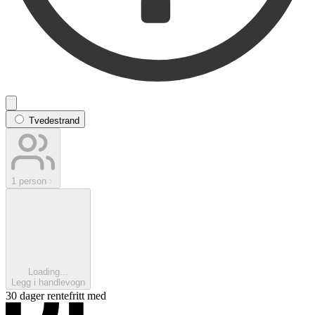
Tvedestrand
1 person
Loading...
Legg i handlevogn
30 dager rentefritt med