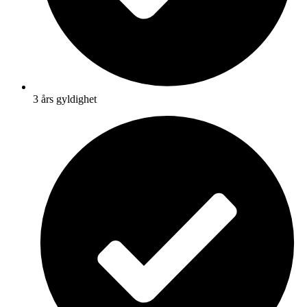
3 års gyldighet