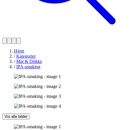
Hjem
/
Kategorier
/
Mat & Drikke
/
IPA-smaking
Vis alle bilder