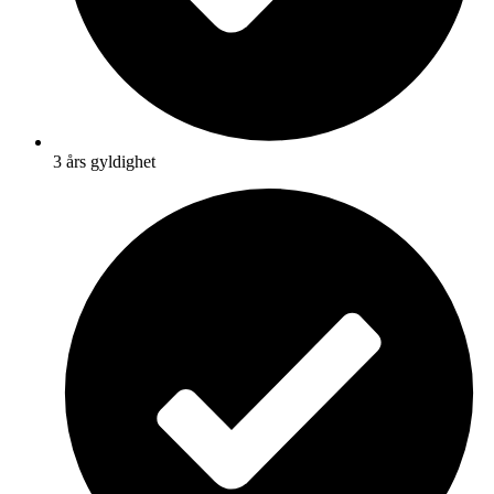
3 års gyldighet