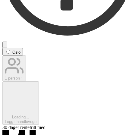
Oslo
1 person
Loading...
Legg i handlevogn
30 dager rentefritt med