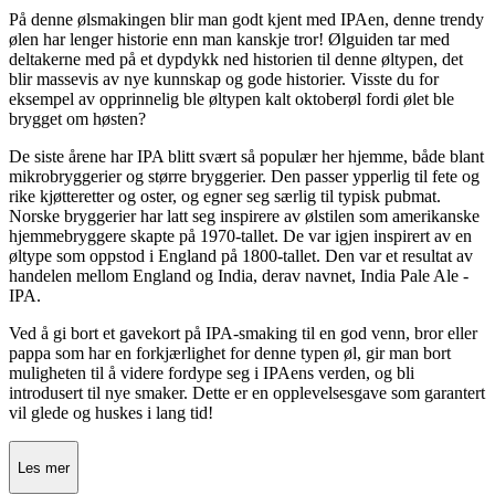
På denne ølsmakingen blir man godt kjent med IPAen, denne trendy
ølen har lenger historie enn man kanskje tror! Ølguiden tar med
deltakerne med på et dypdykk ned historien til denne øltypen, det
blir massevis av nye kunnskap og gode historier. Visste du for
eksempel av opprinnelig ble øltypen kalt oktoberøl fordi ølet ble
brygget om høsten?
De siste årene har IPA blitt svært så populær her hjemme, både blant
mikrobryggerier og større bryggerier. Den passer ypperlig til fete og
rike kjøtteretter og oster, og egner seg særlig til typisk pubmat.
Norske bryggerier har latt seg inspirere av ølstilen som amerikanske
hjemmebryggere skapte på 1970-tallet. De var igjen inspirert av en
øltype som oppstod i England på 1800-tallet. Den var et resultat av
handelen mellom England og India, derav navnet, India Pale Ale -
IPA.
Ved å gi bort et gavekort på IPA-smaking til en god venn, bror eller
pappa som har en forkjærlighet for denne typen øl, gir man bort
muligheten til å videre fordype seg i IPAens verden, og bli
introdusert til nye smaker. Dette er en opplevelsesgave som garantert
vil glede og huskes i lang tid!
Les mer