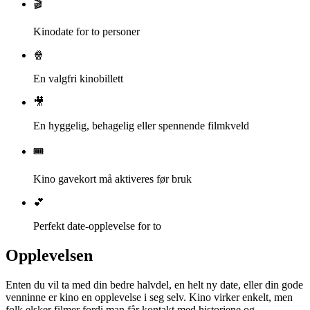
🎬
Kinodate for to personer
🍿
En valgfri kinobillett
🎥
En hyggelig, behagelig eller spennende filmkveld
🎟️
Kino gavekort må aktiveres før bruk
💕
Perfekt date-opplevelse for to
Opplevelsen
Enten du vil ta med din bedre halvdel, en helt ny date, eller din gode
venninne er kino en opplevelse i seg selv. Kino virker enkelt, men
folk elsker filmer fordi man får kontakt med historiene og