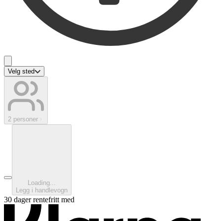
Velg sted
2 personer
Loading...
Legg i handlevogn
30 dager rentefritt med