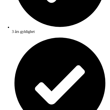
3 års gyldighet