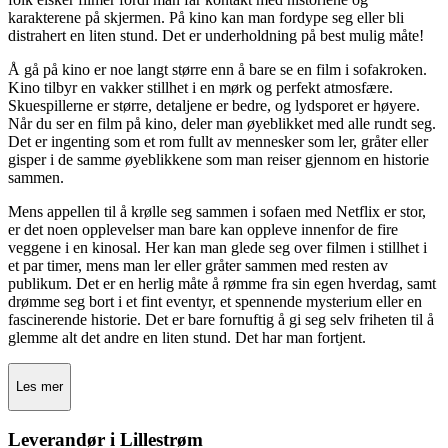
karakterene på skjermen. På kino kan man fordype seg eller bli
distrahert en liten stund. Det er underholdning på best mulig måte!
Å gå på kino er noe langt større enn å bare se en film i sofakroken.
Kino tilbyr en vakker stillhet i en mørk og perfekt atmosfære.
Skuespillerne er større, detaljene er bedre, og lydsporet er høyere.
Når du ser en film på kino, deler man øyeblikket med alle rundt seg.
Det er ingenting som et rom fullt av mennesker som ler, gråter eller
gisper i de samme øyeblikkene som man reiser gjennom en historie
sammen.
Mens appellen til å krølle seg sammen i sofaen med Netflix er stor,
er det noen opplevelser man bare kan oppleve innenfor de fire
veggene i en kinosal. Her kan man glede seg over filmen i stillhet i
et par timer, mens man ler eller gråter sammen med resten av
publikum. Det er en herlig måte å rømme fra sin egen hverdag, samt
drømme seg bort i et fint eventyr, et spennende mysterium eller en
fascinerende historie. Det er bare fornuftig å gi seg selv friheten til å
glemme alt det andre en liten stund. Det har man fortjent.
Les mer
Leverandør i Lillestrøm