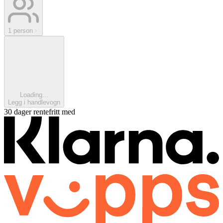
1 person
Loading...
Legg i handlevogn
30 dager rentefritt med