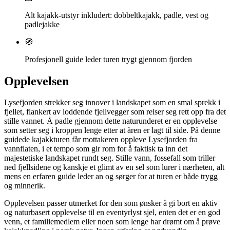
Alt kajakk-utstyr inkludert: dobbeltkajakk, padle, vest og
padlejakke
🧭
Profesjonell guide leder turen trygt gjennom fjorden
Opplevelsen
Lysefjorden strekker seg innover i landskapet som en smal sprekk i
fjellet, flankert av loddende fjellvegger som reiser seg rett opp fra det
stille vannet. Å padle gjennom dette naturunderet er en opplevelse
som setter seg i kroppen lenge etter at åren er lagt til side. På denne
guidede kajakkturen får mottakeren oppleve Lysefjorden fra
vannflaten, i et tempo som gir rom for å faktisk ta inn det
majestetiske landskapet rundt seg. Stille vann, fossefall som triller
ned fjellsidene og kanskje et glimt av en sel som lurer i nærheten, alt
mens en erfaren guide leder an og sørger for at turen er både trygg
og minnerik.
Opplevelsen passer utmerket for den som ønsker å gi bort en aktiv
og naturbasert opplevelse til en eventyrlyst sjel, enten det er en god
venn, et familiemedlem eller noen som lenge har drømt om å prøve