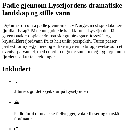
Padle gjennom Lysefjordens dramatiske
landskap og stille vann
Drømmer du om å padle gjennom et av Norges mest spektakulære
fjordlandskap? På denne guidede kajakktureni Lysefjorden får
gavemottaker oppleve dramatiske granitvegger, fossefall og
krystallklart fjordvann fra et helt unikt perspektiv. Turen passer
perfekt for nybegynnere og er like mye en naturopplevelse som et
eventyr på vannet, med en erfaren guide som tar deg trygt gjennom
fjordens vakreste strekninger.
Inkludert
🚣
3-timers guidet kajakktur på Lysefjorden
🏔️
Padle forbi dramatiske fjellvegger, vakre fosser og storslått
fjordnatur
🦺