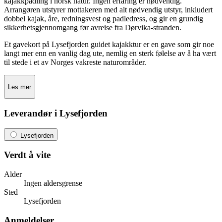
kajakkpadling i norsk natur. Ingen erfaring er nødvendig.
Arrangøren utstyrer mottakeren med alt nødvendig utstyr, inkludert
dobbel kajak, åre, redningsvest og padledress, og gir en grundig
sikkerhetsgjennomgang før avreise fra Dørvika-stranden.
Et gavekort på Lysefjorden guidet kajakktur er en gave som gir noe
langt mer enn en vanlig dag ute, nemlig en sterk følelse av å ha vært
til stede i et av Norges vakreste naturområder.
Les mer
Leverandør i Lysefjorden
Lysefjorden
Verdt å vite
Alder
Ingen aldersgrense
Sted
Lysefjorden
Anmeldelser