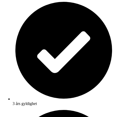
3 års gyldighet