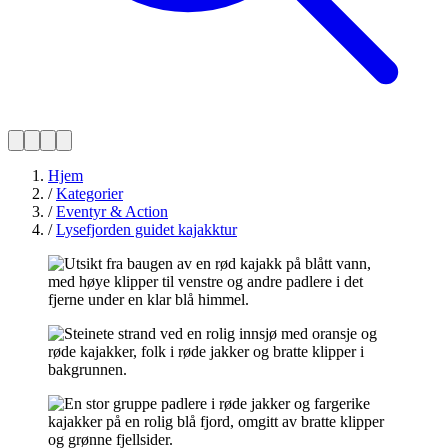
Hjem
/
Kategorier
/
Eventyr & Action
/
Lysefjorden guidet kajakktur