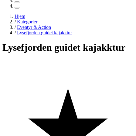
Hjem
/
Kategorier
/
Eventyr & Action
/
Lysefjorden guidet kajakktur
Lysefjorden guidet kajakktur