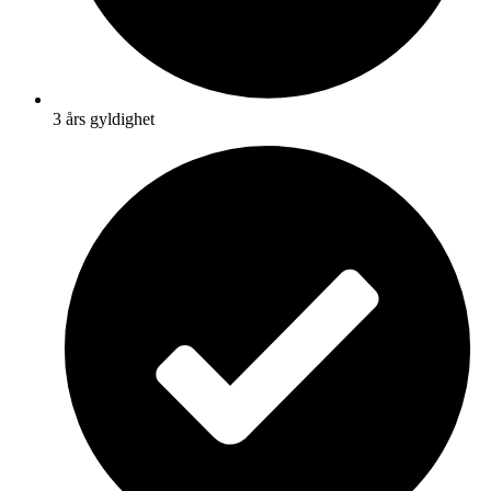
3 års gyldighet