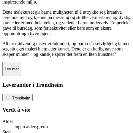
inspirerende miljø.
Dette malekurset gir barna muligheten til å uttrykke seg kreativt,
lære noe nytt og kjenne på mestring og stolthet. En erfaren og dyktig
kursleder er med hele veien, og veileder barna underveis. En perfekt
gave til bursdag, som ferieaktivitet eller bare som en ekstra
oppmuntring i hverdagen.
Alt av nødvendig utstyr er inkludert, og barna får selvfølgelig ta med
seg sitt eget maleri hjem etter kurset. Dette er en herlig gave som
skaper minner – og kanskje spirer det frem en liten kunstner?
Les mer
Leverandør i Trondheim
Trondheim
Verdt å vite
Alder
Ingen aldersgrense
Sted