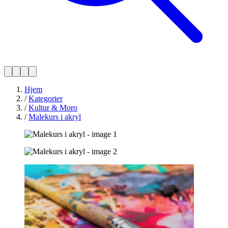
Hjem
/
Kategorier
/
Kultur & Moro
/
Malekurs i akryl