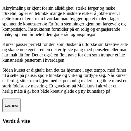
Akrylmaling er kjent for sin allsidighet, sterke farger og raske
tørketid, og er en teknikk mange kunstnere elsker å jobbe med. I
dette kurset lærer man hvordan man bygger opp et maleri, lager
spennende kontraster og får frem stemninger gjennom fargevalg og
komposisjon. Instruktøren formidler på en rolig og engasjerende
måte, og man får hele tiden gode råd og inspirasjon.
Kurset passer perfekt for den som ønsker å utforske sin kreative side
og skape noe eget – enten det er første gang med penselen eller man
har malt litt før. Det er også en flott gave for den som trenger et lite
kunstnerisk pusterom i hverdagen.
Siden kurset er digitalt, kan det tas hjemme i eget tempo, med frihet
til å sette på pause, spole tilbake og virkelig fordype seg. Når kurset
er ferdig, sitter man igjen med et personlig maleri – og ikke minst en
sterk følelse av mestring. Et gavekort på Malekurs i akryl er en
herlig måte å gi bort både kreativ glede og ny kunnskap på!
Les mer
Verdt å vite