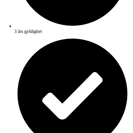
3 års gyldighet