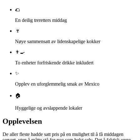
🌮
En deilig treretters middag
🍷
Nøye sammensatt av lidenskapelige kokker
👨‍🍳
To enheter forfriskende drikke inkludert
✨
Opplev en uforglemmelig smak av Mexico
🏠
Hyggelige og avslappende lokaler
Opplevelsen
De aller fleste hadde satt pris på en mulighet til å få middagen
servert, uten å måtte stå for noe som helst selv. Det å faktisk unne