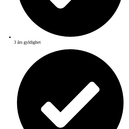
3 års gyldighet