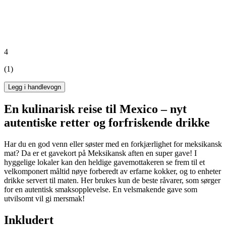
4
(1)
Legg i handlevogn
En kulinarisk reise til Mexico – nyt
autentiske retter og forfriskende drikke
Har du en god venn eller søster med en forkjærlighet for meksikansk
mat? Da er et gavekort på Meksikansk aften en super gave! I
hyggelige lokaler kan den heldige gavemottakeren se frem til et
velkomponert måltid nøye forberedt av erfarne kokker, og to enheter
drikke servert til maten. Her brukes kun de beste råvarer, som sørger
for en autentisk smaksopplevelse. En velsmakende gave som
utvilsomt vil gi mersmak!
Inkludert