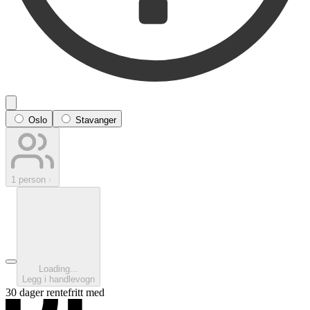
Oslo
Stavanger
1 person
Loading...
Legg i handlevogn
30 dager rentefritt med