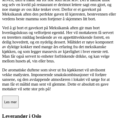
seg selv en kveld på restaurant er derimot lettere sagt enn gjort, og
noe mange av oss ikke tenker over. Derfor er et gavekort på
Meksikansk aften den perfekte gaven til kjæresten, bestevennen eller
verdens beste mamma som fortjener å skjemmes litt bort.
Ved å gi bort et gavekort på Meksikansk aften gir man bort
hverdagsluksus og velfortjent egentid. Her vil mottakeren få servert
en treretters middag bestående av en appettittvekkende forrett, en
deilig hovedrett, og en nydelig dessert. Måltidet er nøye komponert
av dyktige kokker med mange års erfaring fra det meksikanske
kjøkken, og som legger massevis av kjærlighet i hver eneste rett.
Man får også servert to enheter forfriskende drikke, og kan velge
mellom husets øl, vin eller brus.
De aromatiske duftene som siver ut fra kjøkkenet vil utvilsomt
vekke matlysten. Imponerende smakskombinasjoner vil forføre
sansene, og den avslappende atmosfæren i lokalet vil sørge for at
man får et måltid man sent vil glemme. Dette er absolutt en gave
mottaker vil sette stor pris på!
Les mer
Leverandør i Oslo