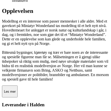
firmanavn
Opplevelsen
Modelltog er en interesse som passer mennesker i alle aldre. Med et
gavekort på Miniatyr Wonderland tas modelltog til et helt nytt nivå.
Hovedtemeaet for anlegget er norsk natur og kulturlandskap i går, i
dag, og i fremtiden, noe som gjør det til et “Miniatyr Wonderland”.
Dette er en opplevelse som kan glede og underholde hele familien,
og gi et helt nytt syn på Norge.
Bittesmå bygninger, kjøretøy og trær er bare noen av de interessante
og spesielle figurene man får se. Målsetningen er å gjengi ulike
tidsepoker så riktig som mulig, med nøye utvalgte materialer som vil
bidra til en realistisk modellversjon av Norge. Her vil man kunne se
velkjente firmanavn som Bring, ASKO og Nettbuss, samt
modellversjoner av politibiler, brannbiler og ambulanser. En morsom
og spesiell gave til hele familien!
Les mer
Leverandør i Halden