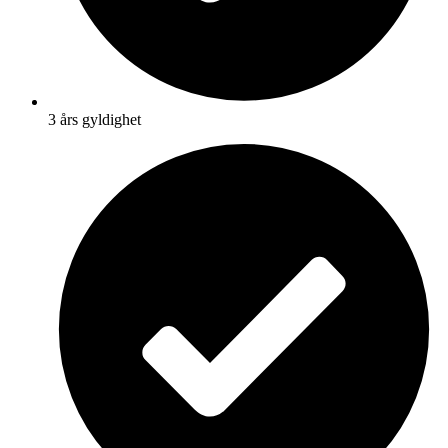
3 års gyldighet