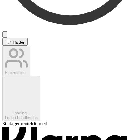
Halden
6 personer
Loading...
Legg i handlevogn
30 dager rentefritt med