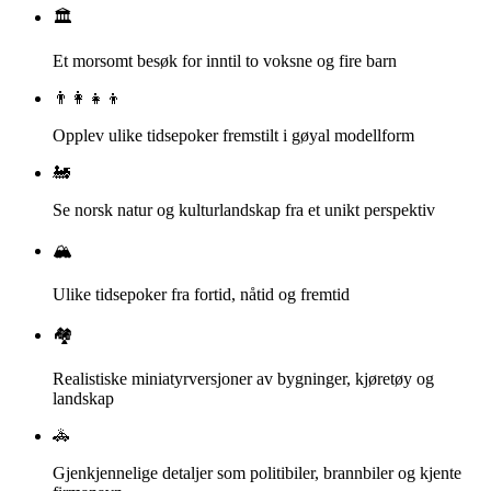
🏛️
Et morsomt besøk for inntil to voksne og fire barn
👨‍👩‍👧‍👦
Opplev ulike tidsepoker fremstilt i gøyal modellform
🚂
Se norsk natur og kulturlandskap fra et unikt perspektiv
🏔️
Ulike tidsepoker fra fortid, nåtid og fremtid
🏘️
Realistiske miniatyrversjoner av bygninger, kjøretøy og
landskap
🚓
Gjenkjennelige detaljer som politibiler, brannbiler og kjente