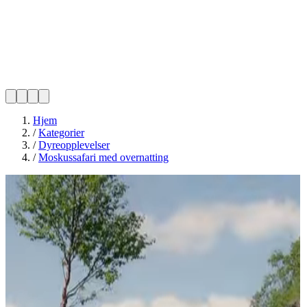
Hjem
/
Kategorier
/
Dyreopplevelser
/
Moskussafari med overnatting