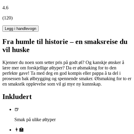
4.6
(120)
Legg i handlevogn
Fra humle til historie – en smaksreise du
vil huske
Kjenner du noen som setter pris på godt øl? Og kanskje ønsker å
lære mer om forskjellige øltyper? Da er ølsmaking for to den
perfekte gave! Ta med deg en god kompis eller pappa å ta del i
prosessen bak ølbrygging og spennende smaker. Ølsmaking for to er
en smaksrik opplevelse som vil gi mye ny kunnskap.
Inkludert
🍺
Smak på ulike øltyper
👨‍🏫