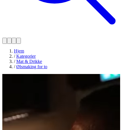
Hjem
/
Kategorier
/
Mat & Drikke
/
Ølsmaking for to