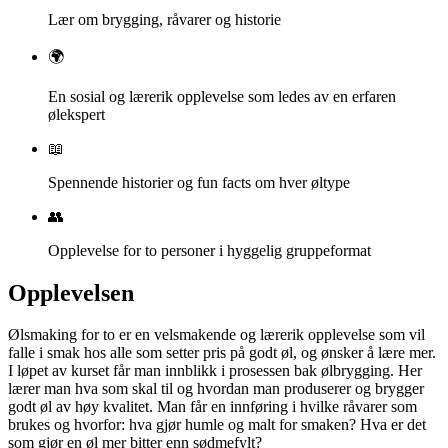
Lær om brygging, råvarer og historie
🌍
En sosial og lærerik opplevelse som ledes av en erfaren
ølekspert
📖
Spennende historier og fun facts om hver øltype
👥
Opplevelse for to personer i hyggelig gruppeformat
Opplevelsen
Ølsmaking for to er en velsmakende og lærerik opplevelse som vil
falle i smak hos alle som setter pris på godt øl, og ønsker å lære mer.
I løpet av kurset får man innblikk i prosessen bak ølbrygging. Her
lærer man hva som skal til og hvordan man produserer og brygger
godt øl av høy kvalitet. Man får en innføring i hvilke råvarer som
brukes og hvorfor: hva gjør humle og malt for smaken? Hva er det
som gjør en øl mer bitter enn sødmefylt?