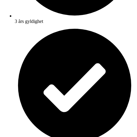
3 års gyldighet