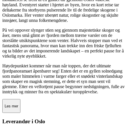
høyland. Eventyret starter i hjertet av byen, hvor en kort reise tar
deltakerne fra storbyens pulserende liv til de fredelige skogene i
Oslomarka. Her venter uberørt natur, rolige skogsstier og skjulte
innsjøer, langt unna folkemengdene.
På vei oppover slynger stien seg gjennom majestetiske skoger og
åser, mens små glimt av fjorden mellom trærne varsler om de
storslåtte utsiktspunktene som venter. Halvveis stopper man ved et
fantastisk panorama, hvor man kan trekke inn den friske fjelluften
og ta bilder av det imponerende landskapet – en perfekt pause for å
virkelig nyte øyeblikket.
Høydepunktet kommer når man når toppen, der det ultimate
fjordpanoramaet åpenbarer seg! Enten det er en gyllen solnedgang
som maler himmelen i varme farger eller et snødekt vinterlandskap
som skaper en magisk stemning, er dette et syn man sent vil
glemme. Etter en velfortjent pause begynner nedstigningen, fulle av
inntrykk og minner fra en spektakulær turopplevelse.
Les mer
Leverandør i Oslo