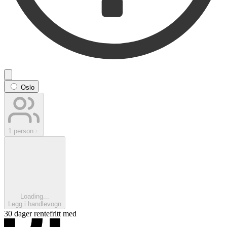
Oslo
1 person
Loading...
Legg i handlevogn
30 dager rentefritt med