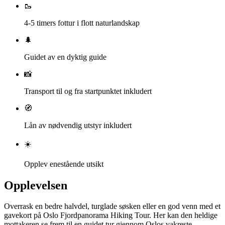
🥾
4-5 timers fottur i flott naturlandskap
🌲
Guidet av en dyktig guide
📸
Transport til og fra startpunktet inkludert
🧭
Lån av nødvendig utstyr inkludert
☀️
Opplev enestående utsikt
Opplevelsen
Overrask en bedre halvdel, turglade søsken eller en god venn med et
gavekort på Oslo Fjordpanorama Hiking Tour. Her kan den heldige
mottakeren se frem til en guidet tur gjennom Oslos vakreste