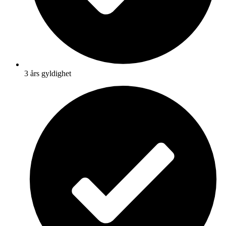
3 års gyldighet