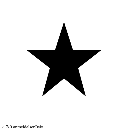
4.7
•
0 anmeldelser
Oslo