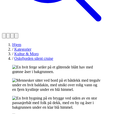
Hjem
/
Kategorier
/
Kultur & Moro
/
Oslofjorden silent cruise