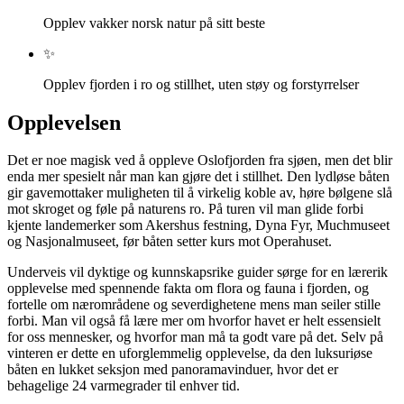
Opplev vakker norsk natur på sitt beste
✨
Opplev fjorden i ro og stillhet, uten støy og forstyrrelser
Opplevelsen
Det er noe magisk ved å oppleve Oslofjorden fra sjøen, men det blir
enda mer spesielt når man kan gjøre det i stillhet. Den lydløse båten
gir gavemottaker muligheten til å virkelig koble av, høre bølgene slå
mot skroget og føle på naturens ro. På turen vil man glide forbi
kjente landemerker som Akershus festning, Dyna Fyr, Muchmuseet
og Nasjonalmuseet, før båten setter kurs mot Operahuset.
Underveis vil dyktige og kunnskapsrike guider sørge for en lærerik
opplevelse med spennende fakta om flora og fauna i fjorden, og
fortelle om nærområdene og severdighetene mens man seiler stille
forbi. Man vil også få lære mer om hvorfor havet er helt essensielt
for oss mennesker, og hvorfor man må ta godt vare på det. Selv på
vinteren er dette en uforglemmelig opplevelse, da den luksuriøse
båten en lukket seksjon med panoramavinduer, hvor det er
behagelige 24 varmegrader til enhver tid.