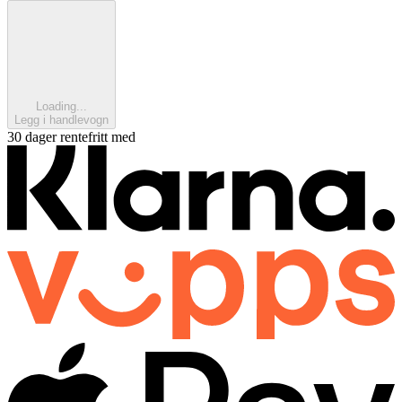
Loading...
Legg i handlevogn
30 dager rentefritt med