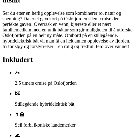
Ser du etter en herlig opplevelse som kombinerer ro, natur og
spenning? Da er et gavekort på Oslofjorden silent cruise den
perfekte gaven! Overrask en venn, kjæreste eller et nært
familiemedlem med en unik båttur som gir muligheten til å utforske
Oslofjorden på en helt ny måte. Ombord på en stillegående,
hybridelektrisk båt vil man få en helt annen opplevelse av fjorden,
fri for støy og forstyrrelser – en rolig og fredfull ferd over vannet!
Inkludert
🚤
2,5 timers cruise på Oslofjorden
🏰
Stillegående hybridelektisk båt
👨‍🏫
Seil forbi ikoniske landemerker
🌊