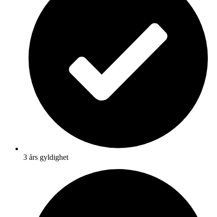
3 års gyldighet