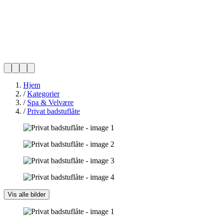
Hjem
/
Kategorier
/
Spa & Velvære
/
Privat badstuflåte
Vis alle bilder