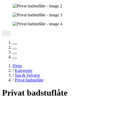
Hjem
/
Kategorier
/
Spa & Velvære
/
Privat badstuflåte
Privat badstuflåte