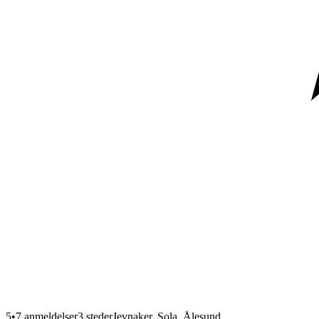
5
•
7 anmeldelser
3
steder
Jevnaker, Sola, Ålesund