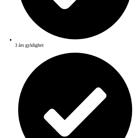
3 års gyldighet