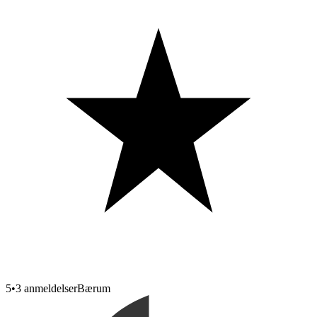
5
•
3 anmeldelser
Bærum