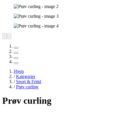
Hjem
/
Kategorier
/
Sport & Fritid
/
Prøv curling
Prøv curling