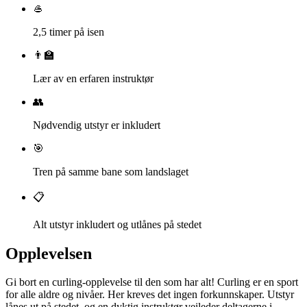
🥌
2,5 timer på isen
👨‍🏫
Lær av en erfaren instruktør
👥
Nødvendig utstyr er inkludert
🎯
Tren på samme bane som landslaget
📋
Alt utstyr inkludert og utlånes på stedet
Opplevelsen
Gi bort en curling-opplevelse til den som har alt! Curling er en sport
for alle aldre og nivåer. Her kreves det ingen forkunnskaper. Utstyr
lånes ut på stedet, og en dyktig instruktør veileder deltagerne i