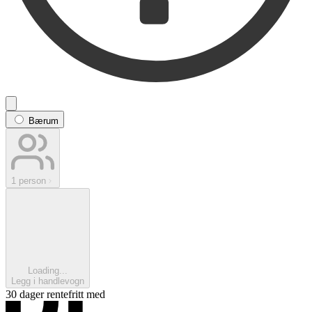
Bærum
1 person
Loading...
Legg i handlevogn
30 dager rentefritt med