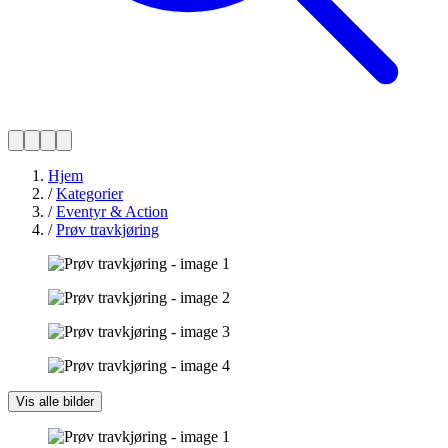
Hjem
/
Kategorier
/
Eventyr & Action
/
Prøv travkjøring
Vis alle bilder