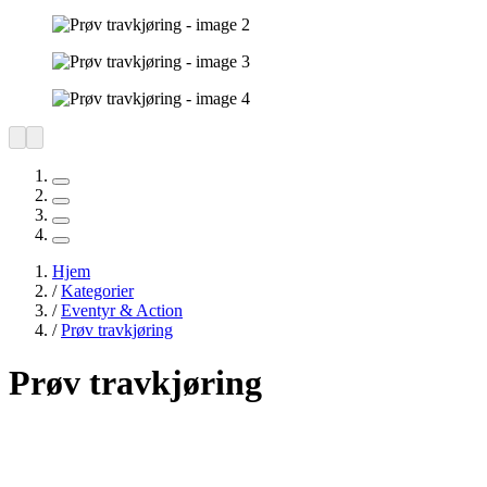
Hjem
/
Kategorier
/
Eventyr & Action
/
Prøv travkjøring
Prøv travkjøring