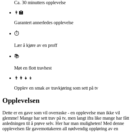
Ca. 30 minutters opplevelse
👨‍🏫
Garantert annerledes opplevelse
⏱️
Lær å kjøre av en proff
📚
Møt en flott travhest
👨‍👩‍👧‍👦
Opplev en smak av travkjøring som sett på tv
Opplevelsen
Dette er en gave som vil overraske - en opplevelse man ikke vil
glemme! Mange har sett trav på tv, men langt ifra like mange har fått
anledningen til å prøve selv. Her har man muligheten! Med denne
opplevelsen får gavemottakeren all nødvendig oppløring av en