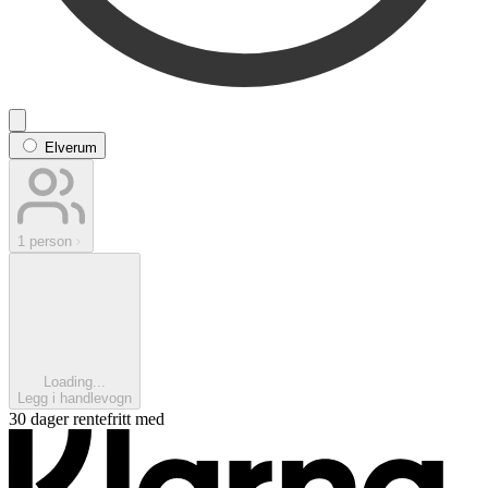
Elverum
1 person
Loading...
Legg i handlevogn
30 dager rentefritt med