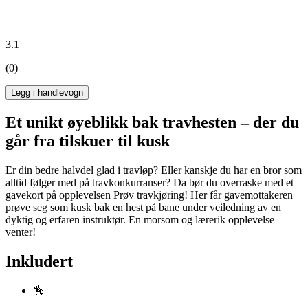
3.1
(0)
Legg i handlevogn
Et unikt øyeblikk bak travhesten – der du
går fra tilskuer til kusk
Er din bedre halvdel glad i travløp? Eller kanskje du har en bror som
alltid følger med på travkonkurranser? Da bør du overraske med et
gavekort på opplevelsen Prøv travkjøring! Her får gavemottakeren
prøve seg som kusk bak en hest på bane under veiledning av en
dyktig og erfaren instruktør. En morsom og lærerik opplevelse
venter!
Inkludert
🏇