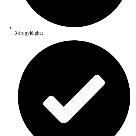
3 års gyldighet