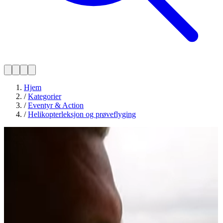
Hjem
/
Kategorier
/
Eventyr & Action
/
Helikopterleksjon og prøveflyging