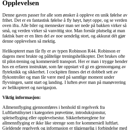
Opplevelsen
Denne gaven passer for alle som ønsker å oppleve en unik følelse av
frihet. Det er en fantastisk følelse å fly høyt, høyt oppe, og se verden
oven ifra. Alle biler og mennesker man ser nede på bakken virker så
små, og verden virker så vanvittig stor. Man forstår plutselig at man
faktisk bare er en liten del av noe uendelig stort, og akkurat dét gjør
denne opplevelsen så mektig.
Helikopteret man får fly er av typen Robinson R44. Robinson er
dagens mest brukte og pålitelige treningshelikopter. Det brukes ofte
til pilot-trening og kommersiell transport. Her er man i trygge hender
hos en erfaren instruktør, som før oppstart vil gi en gjennomgang av
flyteknikk og sikkerhet. I cockpiten finnes det et dobbelt sett av
flykontroller og man får være med på samtlige moment under
flyvningen, samt start og landing. I luften øver man på manøvrering
av helikopteret og navigasjon.
Viktig informasjon:
Allmennflyging gjennomføres i henhold til regelverk fra
Luftfartstilsynet i kategorien prøvetime, introduksjonstur,
spleiseflyging eller opplevelsestur. Sikkerhetsreglene for
allmennflyging er ikke like strenge som for kommersiell luftfart.
Gjeldende regelverk og informasjon er tilgjengelig i forbindelse med