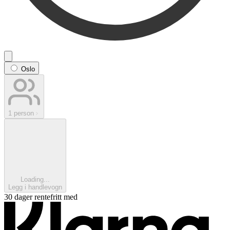
Oslo
1 person
Loading...
Legg i handlevogn
30 dager rentefritt med