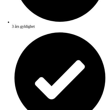
3 års gyldighet