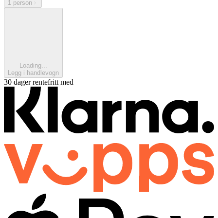
1 person
Loading...
Legg i handlevogn
30 dager rentefritt med