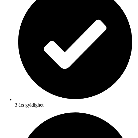
3 års gyldighet