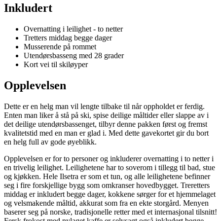
Inkludert
Overnatting i leilighet - to netter
Tretters middag begge dager
Musserende på rommet
Utendørsbasseng med 28 grader
Kort vei til skiløyper
Opplevelsen
Dette er en helg man vil lengte tilbake til når oppholdet er ferdig.
Enten man liker å stå på ski, spise deilige måltider eller slappe av i
det deilige utendørsbassenget, tilbyr denne pakken først og fremst
kvalitetstid med en man er glad i. Med dette gavekortet gir du bort
en helg full av gode øyeblikk.
Opplevelsen er for to personer og inkluderer overnatting i to netter i
en trivelig leilighet. Leilighetene har to soverom i tillegg til bad, stue
og kjøkken. Hele Ilsetra er som et tun, og alle leilighetene befinner
seg i fire forskjellige bygg som omkranser hovedbygget. Treretters
middag er inkludert begge dager, kokkene sørger for et hjemmelaget
og velsmakende måltid, akkurat som fra en ekte storgård. Menyen
baserer seg på norske, tradisjonelle retter med et internasjonal tilsnitt!
Fersk frokost med nylaget kaffe er selvsagt også inkludert begge