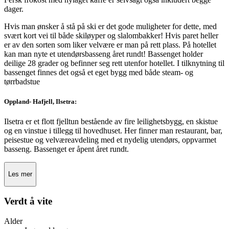
dager.
Hvis man ønsker å stå på ski er det gode muligheter for dette, med
svært kort vei til både skiløyper og slalombakker! Hvis paret heller
er av den sorten som liker velvære er man på rett plass. På hotellet
kan man nyte et utendørsbasseng året rundt! Bassenget holder
deilige 28 grader og befinner seg rett utenfor hotellet. I tilknytning til
bassenget finnes det også et eget bygg med både steam- og
tørrbadstue
Oppland- Hafjell, Ilsetra:
Ilsetra er et flott fjelltun bestående av fire leilighetsbygg, en skistue
og en vinstue i tillegg til hovedhuset. Her finner man restaurant, bar,
peisestue og velværeavdeling med et nydelig utendørs, oppvarmet
basseng. Bassenget er åpent året rundt.
Les mer
Verdt å vite
Alder