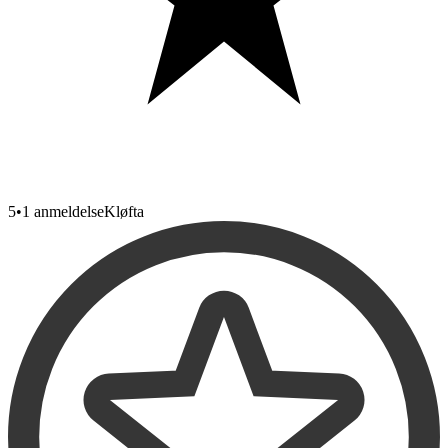
5
•
1 anmeldelse
Kløfta