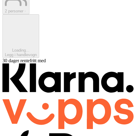
2 personer
Loading...
Legg i handlevogn
30 dager rentefritt med