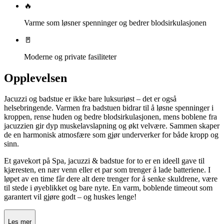
🔥
Varme som løsner spenninger og bedrer blodsirkulasjonen
🚪
Moderne og private fasiliteter
Opplevelsen
Jacuzzi og badstue er ikke bare luksuriøst – det er også
helsebringende. Varmen fra badstuen bidrar til å løsne spenninger i
kroppen, rense huden og bedre blodsirkulasjonen, mens boblene fra
jacuzzien gir dyp muskelavslapning og økt velvære. Sammen skaper
de en harmonisk atmosfære som gjør underverker for både kropp og
sinn.
Et gavekort på Spa, jacuzzi & badstue for to er en ideell gave til
kjæresten, en nær venn eller et par som trenger å lade batteriene. I
løpet av en time får dere alt dere trenger for å senke skuldrene, være
til stede i øyeblikket og bare nyte. En varm, boblende timeout som
garantert vil gjøre godt – og huskes lenge!
Les mer