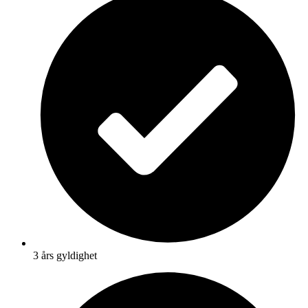
3 års gyldighet