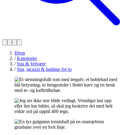
Hjem
/
Kategorier
/
Spa & Velvære
/
Spa, jacuzzi & badstue for to