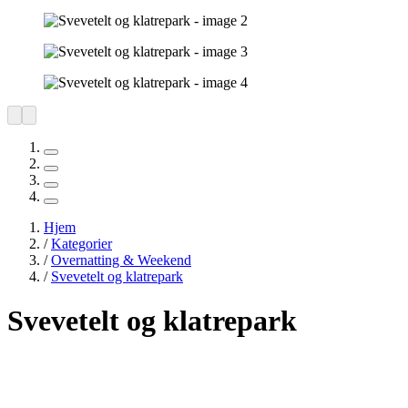
Hjem
/
Kategorier
/
Overnatting & Weekend
/
Svevetelt og klatrepark
Svevetelt og klatrepark