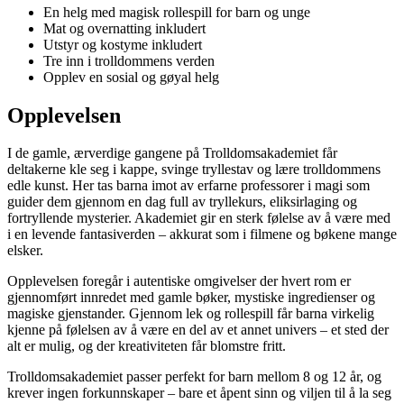
En helg med magisk rollespill for barn og unge
Mat og overnatting inkludert
Utstyr og kostyme inkludert
Tre inn i trolldommens verden
Opplev en sosial og gøyal helg
Opplevelsen
I de gamle, ærverdige gangene på Trolldomsakademiet får
deltakerne kle seg i kappe, svinge tryllestav og lære trolldommens
edle kunst. Her tas barna imot av erfarne professorer i magi som
guider dem gjennom en dag full av tryllekurs, eliksirlaging og
fortryllende mysterier. Akademiet gir en sterk følelse av å være med
i en levende fantasiverden – akkurat som i filmene og bøkene mange
elsker.
Opplevelsen foregår i autentiske omgivelser der hvert rom er
gjennomført innredet med gamle bøker, mystiske ingredienser og
magiske gjenstander. Gjennom lek og rollespill får barna virkelig
kjenne på følelsen av å være en del av et annet univers – et sted der
alt er mulig, og der kreativiteten får blomstre fritt.
Trolldomsakademiet passer perfekt for barn mellom 8 og 12 år, og
krever ingen forkunnskaper – bare et åpent sinn og viljen til å la seg