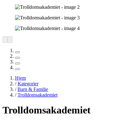
Hjem
/
Kategorier
/
Barn & Familie
/
Trolldomsakademiet
Trolldomsakademiet