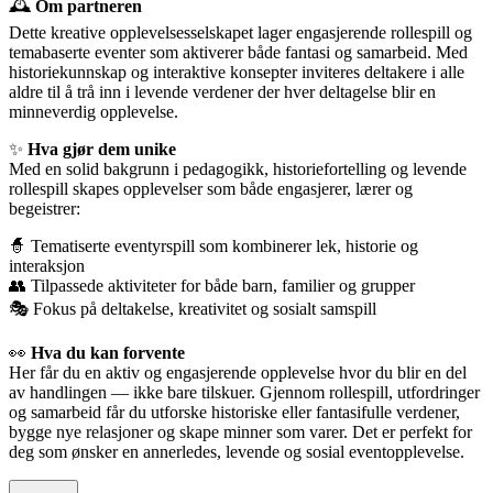
🕰
Om partneren
Dette kreative opplevelsesselskapet lager engasjerende rollespill og
temabaserte eventer som aktiverer både fantasi og samarbeid. Med
historiekunnskap og interaktive konsepter inviteres deltakere i alle
aldre til å trå inn i levende verdener der hver deltagelse blir en
minneverdig opplevelse.
✨
Hva gjør dem unike
Med en solid bakgrunn i pedagogikk, historiefortelling og levende
rollespill skapes opplevelser som både engasjerer, lærer og
begeistrer:
🧙
Tematiserte eventyrspill som kombinerer lek, historie og
interaksjon
👥
Tilpassede aktiviteter for både barn, familier og grupper
🎭
Fokus på deltakelse, kreativitet og sosialt samspill
👀
Hva du kan forvente
Her får du en aktiv og engasjerende opplevelse hvor du blir en del
av handlingen — ikke bare tilskuer. Gjennom rollespill, utfordringer
og samarbeid får du utforske historiske eller fantasifulle verdener,
bygge nye relasjoner og skape minner som varer. Det er perfekt for
deg som ønsker en annerledes, levende og sosial eventopplevelse.