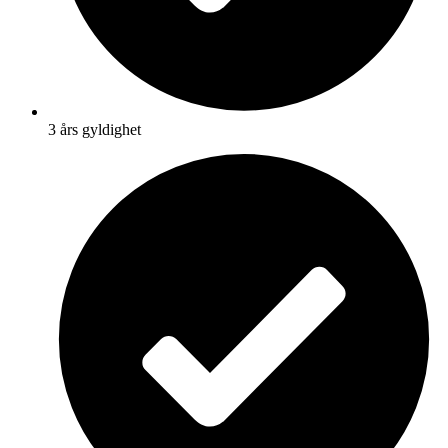
3 års gyldighet