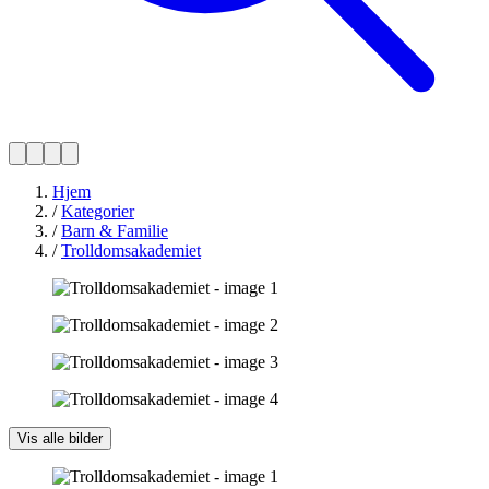
Hjem
/
Kategorier
/
Barn & Familie
/
Trolldomsakademiet
Vis alle bilder