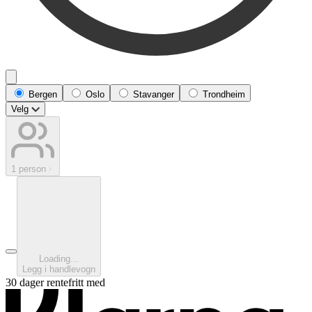
Bergen
Oslo
Stavanger
Trondheim
Velg
1 person
Loading...
Legg i handlevogn
30 dager rentefritt med