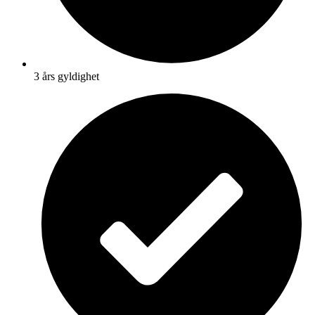
3 års gyldighet