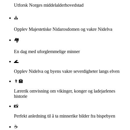
Utforsk Norges middelalderhovedstad
⛪
Opplev Majestetiske Nidarosdomen og vakre Nidelva
🏘️
En dag med uforglemmelige minner
🌊
Opplev Nidelva og byens vakre severdigheter langs elven
👨‍🏫
Lærerik omvisning om vikinger, konger og ladejarlenes
historie
📸
Perfekt anledning til å ta minnerike bilder fra bispebyen
☕