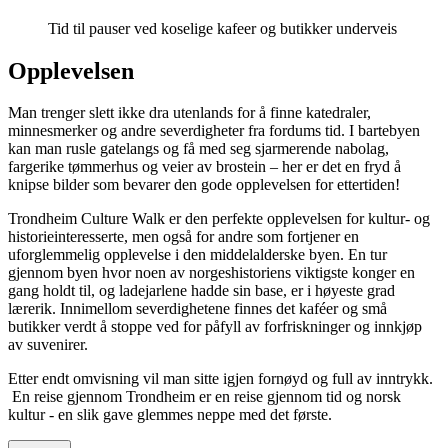
Tid til pauser ved koselige kafeer og butikker underveis
Opplevelsen
Man trenger slett ikke dra utenlands for å finne katedraler,
minnesmerker og andre severdigheter fra fordums tid. I bartebyen
kan man rusle gatelangs og få med seg sjarmerende nabolag,
fargerike tømmerhus og veier av brostein – her er det en fryd å
knipse bilder som bevarer den gode opplevelsen for ettertiden!
Trondheim Culture Walk er den perfekte opplevelsen for kultur- og
historieinteresserte, men også for andre som fortjener en
uforglemmelig opplevelse i den middelalderske byen. En tur
gjennom byen hvor noen av norgeshistoriens viktigste konger en
gang holdt til, og ladejarlene hadde sin base, er i høyeste grad
lærerik. Innimellom severdighetene finnes det kaféer og små
butikker verdt å stoppe ved for påfyll av forfriskninger og innkjøp
av suvenirer.
Etter endt omvisning vil man sitte igjen fornøyd og full av inntrykk.
En reise gjennom Trondheim er en reise gjennom tid og norsk
kultur - en slik gave glemmes neppe med det første.