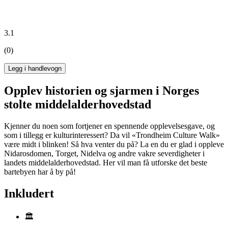
3.1
(0)
Legg i handlevogn
Opplev historien og sjarmen i Norges
stolte middelalderhovedstad
Kjenner du noen som fortjener en spennende opplevelsesgave, og
som i tillegg er kulturinteressert? Da vil «Trondheim Culture Walk»
være midt i blinken! Så hva venter du på? La en du er glad i oppleve
Nidarosdomen, Torget, Nidelva og andre vakre severdigheter i
landets middelalderhovedstad. Her vil man få utforske det beste
bartebyen har å by på!
Inkludert
🏛️