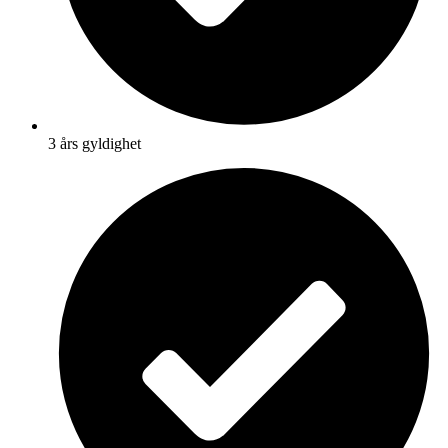
3 års gyldighet