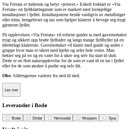
Via Ferrata er italiensk og betyr «jernvei.» Enkelt forklart er «Via
Ferrata» en fjellklatringsrute som er markert med forskjellige
installasjoner i fjellet. Installasjonene består vanligvis av metallstiger
eller trinn, hengebroer og tau som hjelper klatrere å bevege seg trygt
gjennom fjellet.
På opplevelsen «Via Ferrata» vil erfarne guider ta med gavemottaker
trygt og sikkert opp bratte fjellsider og langs trange fjellhyller på en
tilrettelagt klatrerute. Gavemottaker vil klatre med guide og andre i
gruppe hvor man er sikret med hjelm og seler hele veien. Man
hekter seg på en og en vaier for å sikre seg selv fra start til slutt.
Dette er en flott naturopplevelse for de som er vant til en tur i fjellet
eller for de som ønsker å pushe seg selv litt.
Obs:
Aldersgrense varierer fra sted til sted.
Les mer
Leverandør i Bodø
Bodø
Dirdal
Hemsedal
Mosjøen
Sjoa