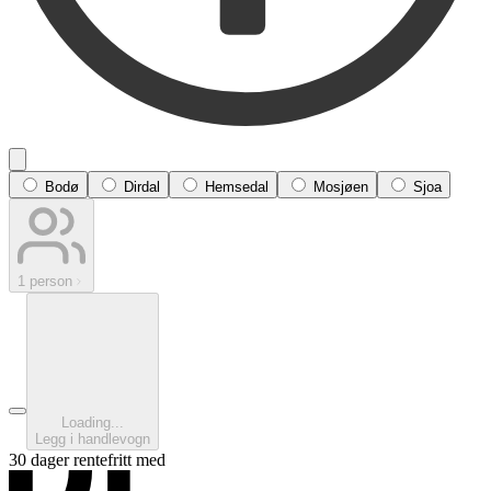
Bodø
Dirdal
Hemsedal
Mosjøen
Sjoa
1 person
Loading...
Legg i handlevogn
30 dager rentefritt med