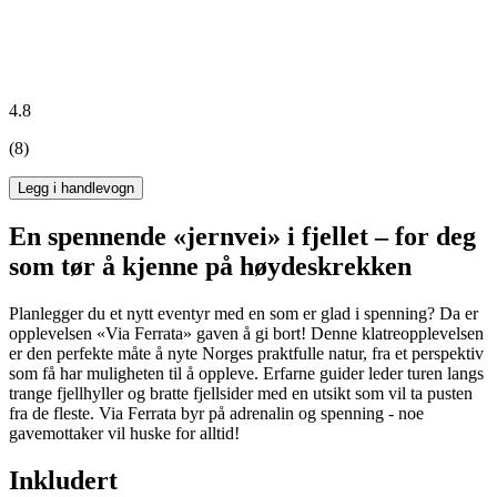
4.8
(8)
Legg i handlevogn
En spennende «jernvei» i fjellet – for deg
som tør å kjenne på høydeskrekken
Planlegger du et nytt eventyr med en som er glad i spenning? Da er
opplevelsen «Via Ferrata» gaven å gi bort! Denne klatreopplevelsen
er den perfekte måte å nyte Norges praktfulle natur, fra et perspektiv
som få har muligheten til å oppleve. Erfarne guider leder turen langs
trange fjellhyller og bratte fjellsider med en utsikt som vil ta pusten
fra de fleste. Via Ferrata byr på adrenalin og spenning - noe
gavemottaker vil huske for alltid!
Inkludert