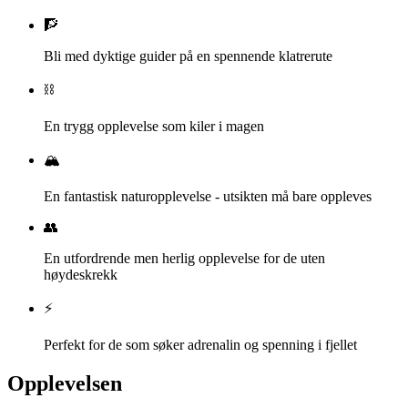
🧗
Bli med dyktige guider på en spennende klatrerute
⛓️
En trygg opplevelse som kiler i magen
🏔️
En fantastisk naturopplevelse - utsikten må bare oppleves
👥
En utfordrende men herlig opplevelse for de uten
høydeskrekk
⚡
Perfekt for de som søker adrenalin og spenning i fjellet
Opplevelsen