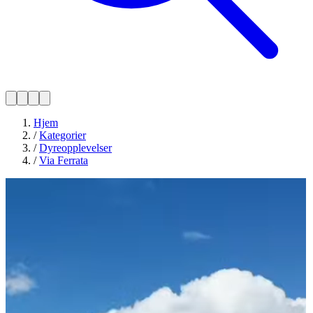
Hjem
/
Kategorier
/
Dyreopplevelser
/
Via Ferrata