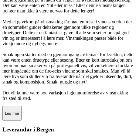
Det kan være enten en ‘hit eller miss.’ Etter denne vinsmakingen
trenger man ikke å være nervøs for dette lenger!
Med et gavekort på vinsmaking får man en reise i vinens verden der
en sommelier guider deltakerne gjennom ulike regioner og
druetyper. Dette er en fantastisk gave til alle som setter pris på god
vin og er interessert i å lære mer. Vinsmakingen passer både for
vinkjennere og nybegynnere.
Smakingen starter med en gjennomgang av temaet for kvelden, dette
kan være enten druetype eller sesong. Etter en kort introduksjon om
hvordan man smaker vin på profesjonelt vis, vil vinkelneren forklare
mer inngående om de fire-seks vinene som skal smakes. Man vil få
lære hva som skiller vin fra hverandre når det gjelder utseende, duft,
smak og komposisjon. Smak, gurgle og nyt!
Det vil kunne være noe variasjon i gjennomførelse av vinsmaking
fra sted til sted.
Les mer
Leverandør i Bergen