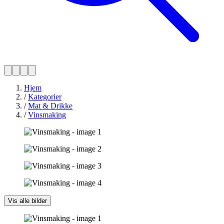
Hjem
/
Kategorier
/
Mat & Drikke
/
Vinsmaking
Vis alle bilder