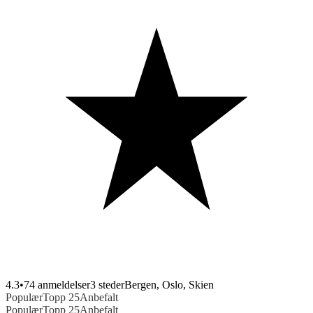
4.3
•
74 anmeldelser
3
steder
Bergen, Oslo, Skien
Populær
Topp 25
Anbefalt
Populær
Topp 25
Anbefalt