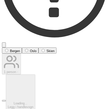
Bergen
Oslo
Skien
1 person
Loading...
Legg i handlevogn