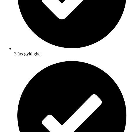
3 års gyldighet