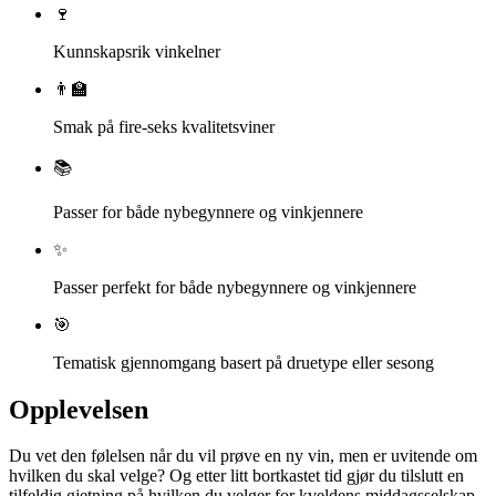
🍷
Kunnskapsrik vinkelner
👨‍🏫
Smak på fire-seks kvalitetsviner
📚
Passer for både nybegynnere og vinkjennere
✨
Passer perfekt for både nybegynnere og vinkjennere
🎯
Tematisk gjennomgang basert på druetype eller sesong
Opplevelsen
Du vet den følelsen når du vil prøve en ny vin, men er uvitende om
hvilken du skal velge? Og etter litt bortkastet tid gjør du tilslutt en
tilfeldig gjetning på hvilken du velger for kveldens middagsselskap.