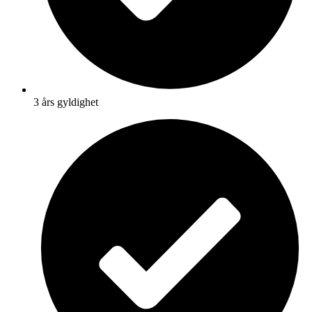
3 års gyldighet