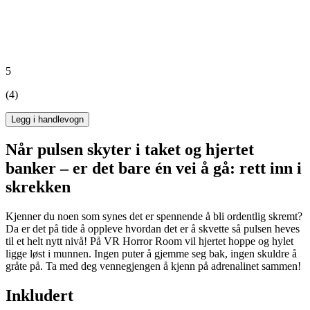
5
(4)
Legg i handlevogn
Når pulsen skyter i taket og hjertet
banker – er det bare én vei å gå: rett inn i
skrekken
Kjenner du noen som synes det er spennende å bli ordentlig skremt?
Da er det på tide å oppleve hvordan det er å skvette så pulsen heves
til et helt nytt nivå! På VR Horror Room vil hjertet hoppe og hylet
ligge løst i munnen. Ingen puter å gjemme seg bak, ingen skuldre å
gråte på. Ta med deg vennegjengen å kjenn på adrenalinet sammen!
Inkludert