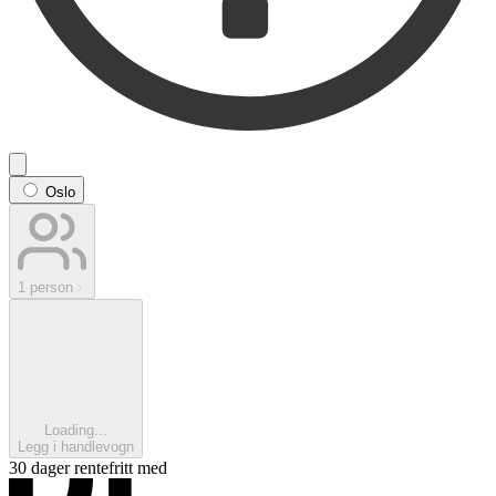
Oslo
1 person
Loading...
Legg i handlevogn
30 dager rentefritt med