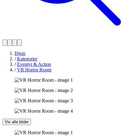
Hjem
/
Kategorier
/
Eventyr & Action
/
VR Horror Room
Vis alle bilder