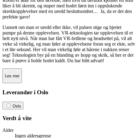
Room er ikke for den skvetne, men hvis du derimot kjenner en som
liker å bli skremt, og stuper med hodet først inn i oppslukende
skrekkopplevelser med en uredd besluttsomhet… Ja, da er det den
perfekte gave!
Uansett om man er uredd eller ikke, vil pulsen stige og hjertet
pumpe på denne opplevelsen. VR-teknologien tar opplevelsen til et
helt nytt nivå. Når man har fått VR-brillene og headsettet på, vil alt
virke så virkelig, og man føler at opplevelsene foran seg er ekte, selv
i et lite sekund. Her vil man virkelig føle at hårene i nakken reiser
seg! Teknologien byr på en blanding av hopp og skrik, så her er det
bare å prøve å holde hodet kaldt. Du har blitt advart!
Les mer
Leverandør i Oslo
Oslo
Verdt å vite
Alder
Ingen aldersgrense