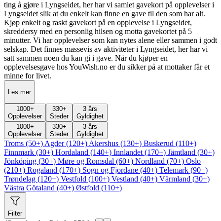
ting å gjøre i Lyngseidet, her har vi samlet gavekort på opplevelser i
Lyngseidet slik at du enkelt kan finne en gave til den som har alt.
Kjøp enkelt og raskt gavekort på en opplevelse i Lyngseidet,
skreddersy med en personlig hilsen og motta gavekortet på 5
minutter. Vi har opplevelser som kan nytes alene eller sammen i godt
selskap. Det finnes massevis av aktiviteter i Lyngseidet, her har vi
satt sammen noen du kan gi i gave. Når du kjøper en
opplevelsesgave hos YouWish.no er du sikker på at mottaker får et
minne for livet.
Les mer
1000
+
330
+
3 års
Opplevelser
Steder
Gyldighet
1000
+
330
+
3 års
Opplevelser
Steder
Gyldighet
Troms (50+)
Agder (120+)
Akershus (130+)
Buskerud (110+)
Finnmark (30+)
Hordaland (140+)
Innlandet (170+)
Jämtland (30+)
Jönköping (30+)
Møre og Romsdal (60+)
Nordland (70+)
Oslo
(210+)
Rogaland (170+)
Sogn og Fjordane (40+)
Telemark (90+)
Trøndelag (120+)
Vestfold (100+)
Vestland (40+)
Värmland (30+)
Västra Götaland (40+)
Østfold (110+)
Filter