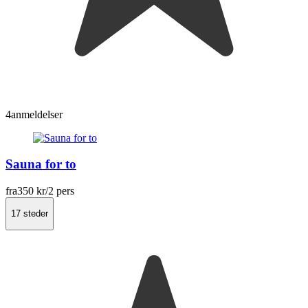
4
anmeldelser
Sauna for to
fra
350 kr
/2 pers
17 steder