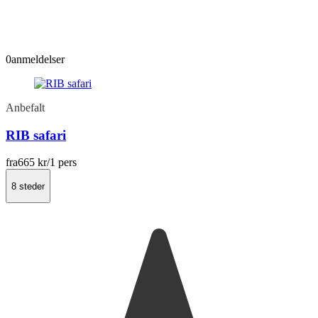
0
anmeldelser
Anbefalt
RIB safari
fra
665 kr
/1 pers
8 steder