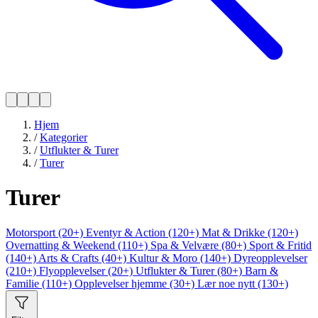
Hjem
/
Kategorier
/
Utflukter & Turer
/
Turer
Turer
Motorsport (20+)
Eventyr & Action (120+)
Mat & Drikke (120+)
Overnatting & Weekend (110+)
Spa & Velvære (80+)
Sport & Fritid
(140+)
Arts & Crafts (40+)
Kultur & Moro (140+)
Dyreopplevelser
(210+)
Flyopplevelser (20+)
Utflukter & Turer (80+)
Barn &
Familie (110+)
Opplevelser hjemme (30+)
Lær noe nytt (130+)