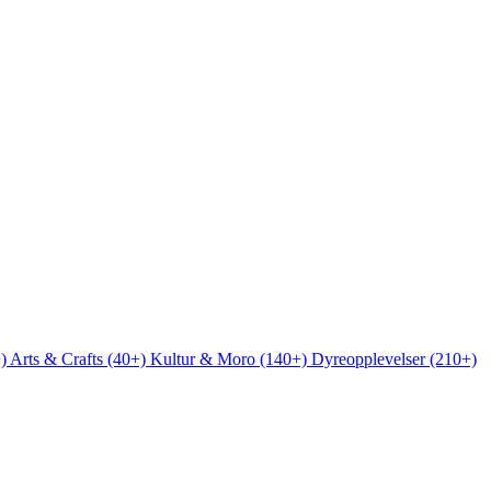
+)
Arts & Crafts (40+)
Kultur & Moro (140+)
Dyreopplevelser (210+)