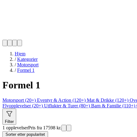
Hjem
/
Kategorier
/
Motorsport
/
Formel 1
Formel 1
Motorsport (20+)
Eventyr & Action (120+)
Mat & Drikke (120+)
Ove
Flyopplevelser (20+)
Utflukter & Turer (80+)
Barn & Familie (110+)
Filter
1 opplevelser
Pris fra 17598 kr.
Sorter etter popularitet