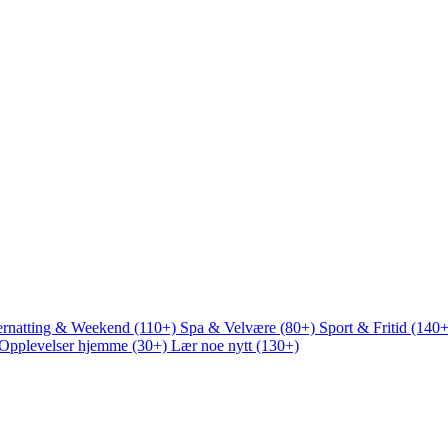
rnatting & Weekend (110+)
Spa & Velvære (80+)
Sport & Fritid (140
Opplevelser hjemme (30+)
Lær noe nytt (130+)